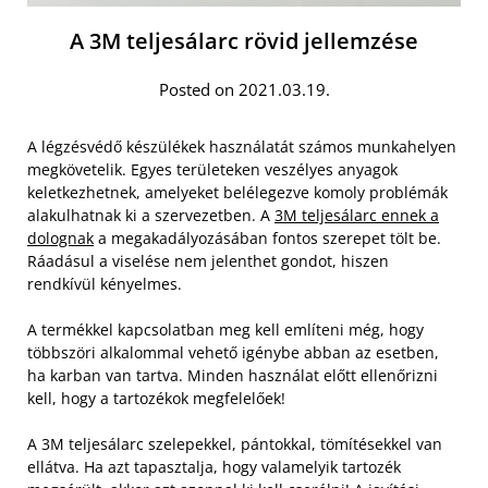
A 3M teljesálarc rövid jellemzése
Posted on 2021.03.19.
A légzésvédő készülékek használatát számos munkahelyen
megkövetelik. Egyes területeken veszélyes anyagok
keletkezhetnek, amelyeket belélegezve komoly problémák
alakulhatnak ki a szervezetben. A
3M teljesálarc ennek a
dolognak
a megakadályozásában fontos szerepet tölt be.
Ráadásul a viselése nem jelenthet gondot, hiszen
rendkívül kényelmes.
A termékkel kapcsolatban meg kell említeni még, hogy
többszöri alkalommal vehető igénybe abban az esetben,
ha karban van tartva. Minden használat előtt ellenőrizni
kell, hogy a tartozékok megfelelőek!
A 3M teljesálarc szelepekkel, pántokkal, tömítésekkel van
ellátva. Ha azt tapasztalja, hogy valamelyik tartozék