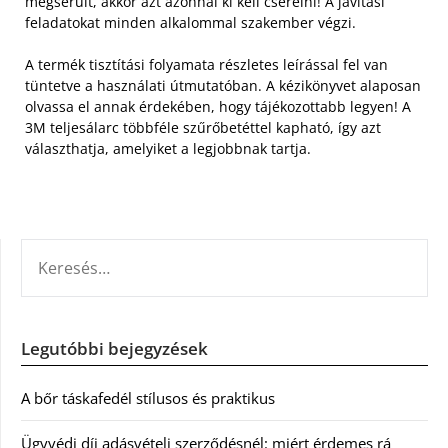
megsérült, akkor azt azonnal ki kell cserélni! A javítási
feladatokat minden alkalommal szakember végzi.
A termék tisztítási folyamata részletes leírással fel van
tüntetve a használati útmutatóban. A kézikönyvet alaposan
olvassa el annak érdekében, hogy tájékozottabb legyen! A
3M teljesálarc többféle szűrőbetéttel kapható, így azt
választhatja, amelyiket a legjobbnak tartja.
KERESÉS:
Legutóbbi bejegyzések
A bőr táskafedél stílusos és praktikus
Ügyvédi díj adásvételi szerződésnél: miért érdemes rá