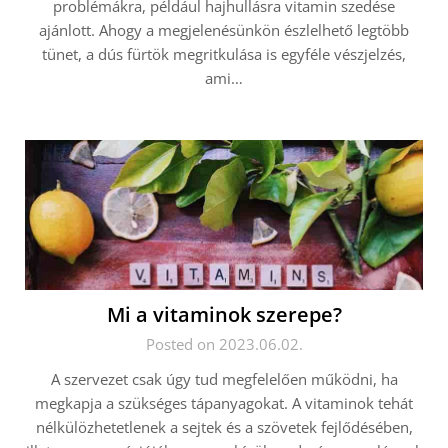
problémákra, például hajhullásra vitamin szedése
ajánlott. Ahogy a megjelenésünkön észlelhető legtöbb
tünet, a dús fürtök megritkulása is egyféle vészjelzés,
ami…
Mi a vitaminok szerepe?
Posted on 2023.06.02.
A szervezet csak úgy tud megfelelően működni, ha
megkapja a szükséges tápanyagokat. A vitaminok tehát
nélkülözhetetlenek a sejtek és a szövetek fejlődésében,