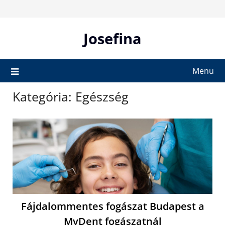
Skip
to
content
Josefina
Menu
Kategória:
Egészség
Fájdalommentes fogászat Budapest a
MyDent fogászatnál