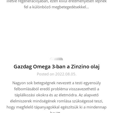
illetve regenerációjában, ezen kívül eredményesen lépnek
fel a különböző megbetegedésekkel…
Gazdag Omega 3-ban a Zinzino olaj
Posted on 2022.08.05.
Nagyon sok betegségnek nevezett a testi egyensúly
felbomlásából eredő probléma visszavezethető a
táplálkozási okokra és az életmódra. Az alapvető
élelmiszerek minőségének romlása szükségessé teszi,
hogy megfelelő tápanyagokkal egészítsük ki a mindennap