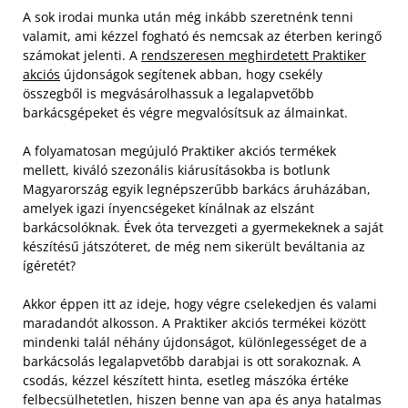
A sok irodai munka után még inkább szeretnénk tenni
valamit, ami kézzel fogható és nemcsak az éterben keringő
számokat jelenti. A
rendszeresen meghirdetett Praktiker
akciós
újdonságok segítenek abban, hogy csekély
összegből is megvásárolhassuk a legalapvetőbb
barkácsgépeket és végre megvalósítsuk az álmainkat.
A folyamatosan megújuló Praktiker akciós termékek
mellett, kiváló szezonális kiárusításokba is botlunk
Magyarország egyik legnépszerűbb barkács áruházában,
amelyek igazi ínyencségeket kínálnak az elszánt
barkácsolóknak. Évek óta tervezgeti a gyermekeknek a saját
készítésű játszóteret, de még nem sikerült beváltania az
ígéretét?
Akkor éppen itt az ideje, hogy végre cselekedjen és valami
maradandót alkosson. A Praktiker akciós termékei között
mindenki talál néhány újdonságot, különlegességet de a
barkácsolás legalapvetőbb darabjai is ott sorakoznak. A
csodás, kézzel készített hinta, esetleg mászóka értéke
felbecsülhetetlen, hiszen benne van apa és anya hatalmas