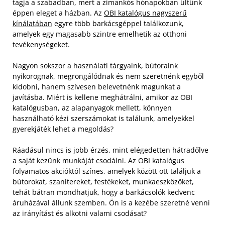
tagja a szabadban, mert a zimankós hónapokban ültünk
éppen eleget a házban. Az
OBI katalógus nagyszerű
kínálatában
egyre több barkácsgéppel találkozunk,
amelyek egy magasabb szintre emelhetik az otthoni
tevékenységeket.
Nagyon sokszor a használati tárgyaink, bútoraink
nyikorognak, megrongálódnak és nem szeretnénk egyből
kidobni, hanem szívesen belevetnénk magunkat a
javításba. Miért is kellene meghátrálni, amikor az OBI
katalógusban, az alapanyagok mellett, könnyen
használható kézi szerszámokat is találunk, amelyekkel
gyerekjáték lehet a megoldás?
Ráadásul nincs is jobb érzés, mint elégedetten hátradőlve
a saját kezünk munkáját csodálni. Az OBI katalógus
folyamatos akcióktól színes, amelyek között ott találjuk a
bútorokat, szanitereket, festékeket, munkaeszközöket,
tehát bátran mondhatjuk, hogy a barkácsolók kedvenc
áruházával állunk szemben. Ön is a kezébe szeretné venni
az irányítást és alkotni valami csodásat?