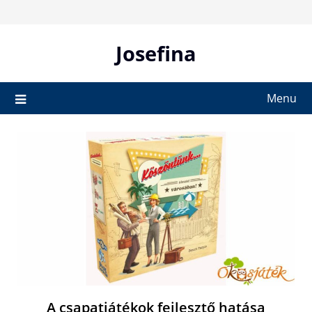
Skip
to
content
Josefina
Menu
A csapatjátékok fejlesztő hatása