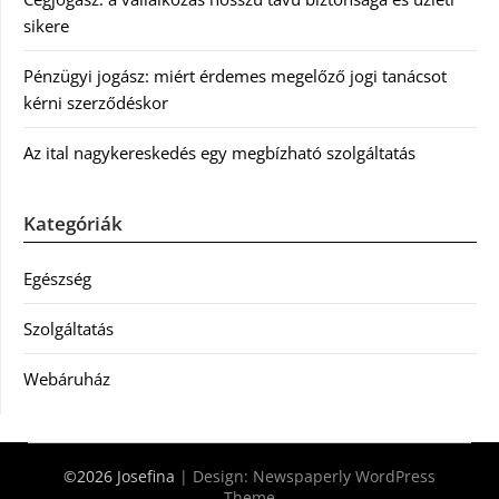
sikere
Pénzügyi jogász: miért érdemes megelőző jogi tanácsot
kérni szerződéskor
Az ital nagykereskedés egy megbízható szolgáltatás
Kategóriák
Egészség
Szolgáltatás
Webáruház
©2026 Josefina
| Design:
Newspaperly WordPress
Theme