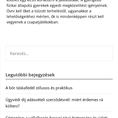
fizikai állapotú gyerekek egyedi megközelítést igényelnek.
Óvni kell őket a túlzott terheléstől, ugyanakkor a
lehetőségeikhez mérten, ők is mindenképpen részt kell
vegyenek a csapatjátékokban.
KERESÉS:
Legutóbbi bejegyzések
A bőr táskafedél stílusos és praktikus
Ügyvédi díj adásvételi szerződésnél: miért érdemes rá
költeni?
Cégjogász: a vállalkozás hosszú távú biztonsága és üzleti