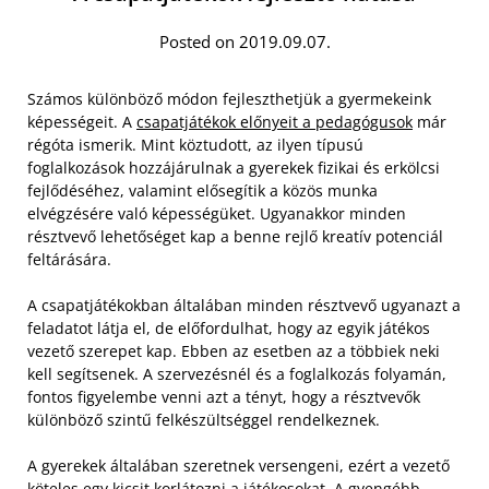
Posted on 2019.09.07.
Számos különböző módon fejleszthetjük a gyermekeink
képességeit. A
csapatjátékok előnyeit a pedagógusok
már
régóta ismerik. Mint köztudott, az ilyen típusú
foglalkozások hozzájárulnak a gyerekek fizikai és erkölcsi
fejlődéséhez, valamint elősegítik a közös munka
elvégzésére való képességüket. Ugyanakkor minden
résztvevő lehetőséget kap a benne rejlő kreatív potenciál
feltárására.
A csapatjátékokban általában minden résztvevő ugyanazt a
feladatot látja el, de előfordulhat, hogy az egyik játékos
vezető szerepet kap. Ebben az esetben az a többiek neki
kell segítsenek. A szervezésnél és a foglalkozás folyamán,
fontos figyelembe venni azt a tényt, hogy a résztvevők
különböző szintű felkészültséggel rendelkeznek.
A gyerekek általában szeretnek versengeni, ezért a vezető
köteles egy kicsit korlátozni a játékosokat. A gyengébb