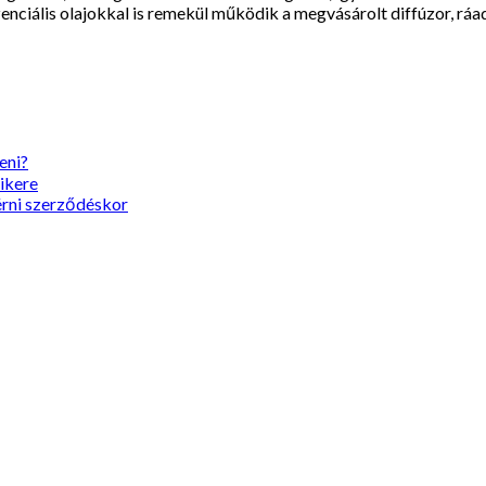
enciális olajokkal is remekül működik a megvásárolt diffúzor, rá
eni?
sikere
érni szerződéskor