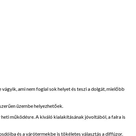
 vágyik, ami nem foglal sok helyet és teszi a dolgát, mielőbb
yszerűen üzembe helyezhetőek.
ti működésre. A kiváló kialakításának jóvoltából, a falra is
sdóiba és a várótermekbe is tökéletes választás a diffúzor.