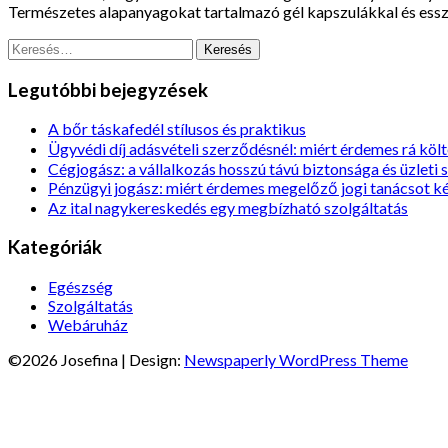
Természetes alapanyagokat tartalmazó gél kapszulákkal és essz
Keresés:
Legutóbbi bejegyzések
A bőr táskafedél stílusos és praktikus
Ügyvédi díj adásvételi szerződésnél: miért érdemes rá költ
Cégjogász: a vállalkozás hosszú távú biztonsága és üzleti 
Pénzügyi jogász: miért érdemes megelőző jogi tanácsot k
Az ital nagykereskedés egy megbízható szolgáltatás
Kategóriák
Egészség
Szolgáltatás
Webáruház
©2026 Josefina
| Design:
Newspaperly WordPress Theme