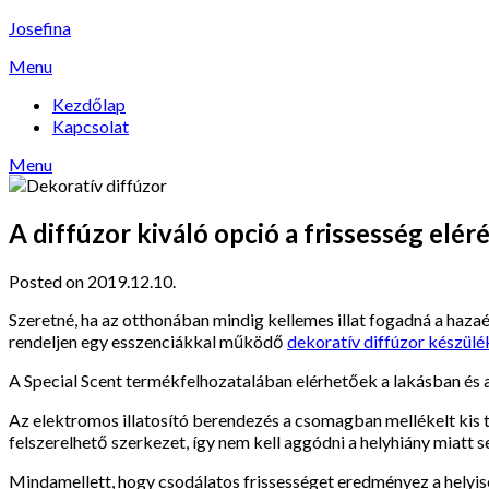
Skip
Josefina
to
Menu
content
Kezdőlap
Kapcsolat
Menu
A diffúzor kiváló opció a frissesség elér
Posted on 2019.12.10.
Szeretné, ha az otthonában mindig kellemes illat fogadná a hazaér
rendeljen egy esszenciákkal működő
dekoratív diffúzor készülé
A Special Scent termékfelhozatalában elérhetőek a lakásban és
Az elektromos illatosító berendezés a csomagban mellékelt kis t
felszerelhető szerkezet, így nem kell aggódni a helyhiány miatt s
Mindamellett, hogy csodálatos frissességet eredményez a helyisé