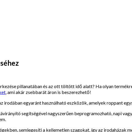
éséhez
kezése pillanatában és az ott töltött idő alatt? Ha olyan termékre
ket
, ami akár zsebbarát áron is beszerezhető!
 az irodában egyaránt használható eszközök, amelyek roppant eg
ávirányító segítségével nagyszerűen beprogramozható, napi vagy he
em.
gekben, semlegesíti a kellemetlen szagokat, így az irodaházak mo