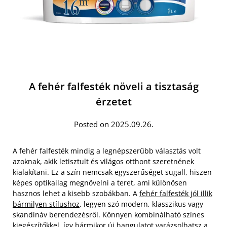
A fehér falfesték növeli a tisztaság
érzetet
Posted on 2025.09.26.
A fehér falfesték mindig a legnépszerűbb választás volt
azoknak, akik letisztult és világos otthont szeretnének
kialakítani. Ez a szín nemcsak egyszerűséget sugall, hiszen
képes optikailag megnövelni a teret, ami különösen
hasznos lehet a kisebb szobákban. A
fehér falfesték jól illik
bármilyen stílushoz
, legyen szó modern, klasszikus vagy
skandináv berendezésről. Könnyen kombinálható színes
kiegészítőkkel, így bármikor új hangulatot varázsolhatsz a