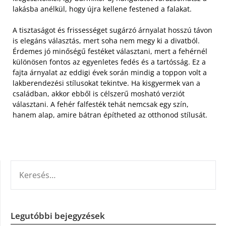
lakásba anélkül, hogy újra kellene festened a falakat.
A tisztaságot és frissességet sugárzó árnyalat hosszú távon
is elegáns választás, mert soha nem megy ki a divatból.
Érdemes jó minőségű festéket választani, mert a fehérnél
különösen fontos az egyenletes fedés és a tartósság. Ez a
fajta árnyalat az eddigi évek során mindig a toppon volt a
lakberendezési stílusokat tekintve. Ha kisgyermek van a
családban, akkor ebből is célszerű mosható verziót
választani. A fehér falfesték tehát nemcsak egy szín,
hanem alap, amire bátran építheted az otthonod stílusát.
KERESÉS:
Legutóbbi bejegyzések