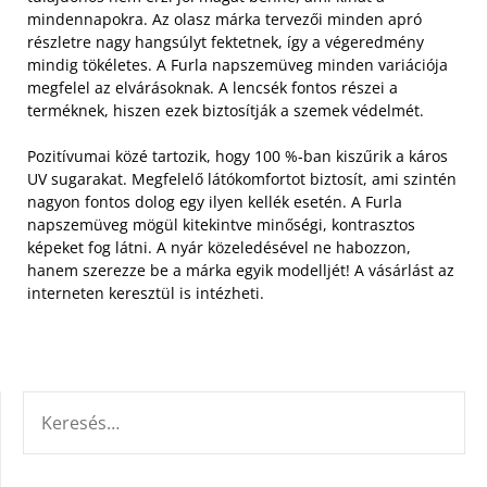
mindennapokra. Az olasz márka tervezői minden apró
részletre nagy hangsúlyt fektetnek, így a végeredmény
mindig tökéletes.
A Furla napszemüveg minden variációja
megfelel az elvárásoknak. A lencsék fontos részei a
terméknek, hiszen ezek biztosítják a szemek védelmét.
Pozitívumai közé tartozik, hogy 100 %-ban kiszűrik a káros
UV sugarakat. Megfelelő látókomfortot biztosít, ami szintén
nagyon fontos dolog egy ilyen kellék esetén. A Furla
napszemüveg mögül kitekintve minőségi, kontrasztos
képeket fog látni. A nyár közeledésével ne habozzon,
hanem szerezze be a márka egyik modelljét! A vásárlást az
interneten keresztül is intézheti.
KERESÉS: