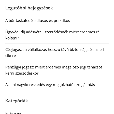
Legutóbbi bejegyzések
A bőr táskafedél stílusos és praktikus
Ügyvédi díj adásvételi szerződésnél: miért érdemes rá
költeni?
Cégjogász: a vállalkozás hosszú távú biztonsága és üzleti
sikere
Pénzügyi jogász: miért érdemes megelőző jogi tanácsot
kérni szerződéskor
Az ital nagykereskedés egy megbízható szolgáltatás
Kategóriák
Egészség