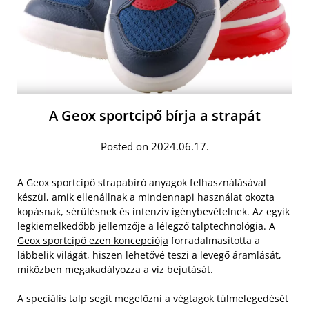
A Geox sportcipő bírja a strapát
Posted on 2024.06.17.
A Geox sportcipő strapabíró anyagok felhasználásával
készül, amik ellenállnak a mindennapi használat okozta
kopásnak, sérülésnek és intenzív igénybevételnek. Az egyik
legkiemelkedőbb jellemzője a lélegző talptechnológia. A
Geox sportcipő ezen koncepciója
forradalmasította a
lábbelik világát, hiszen lehetővé teszi a levegő áramlását,
miközben megakadályozza a víz bejutását.
A speciális talp segít megelőzni a végtagok túlmelegedését