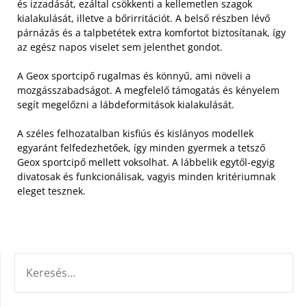
és izzadását, ezáltal csökkenti a kellemetlen szagok
kialakulását, illetve a bőrirritációt. A belső részben lévő
párnázás és a talpbetétek extra komfortot biztosítanak, így
az egész napos viselet sem jelenthet gondot.
A Geox sportcipő rugalmas és könnyű, ami növeli a
mozgásszabadságot. A megfelelő támogatás és kényelem
segít megelőzni a lábdeformitások kialakulását.
A széles felhozatalban kisfiús és kislányos modellek
egyaránt felfedezhetőek, így minden gyermek a tetsző
Geox sportcipő mellett voksolhat. A lábbelik egytől-egyig
divatosak és funkcionálisak, vagyis minden kritériumnak
eleget tesznek.
KERESÉS: