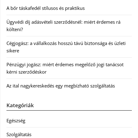
A bőr táskafedél stílusos és praktikus
Ügyvédi díj adásvételi szerződésnél: miért érdemes rá
költeni?
Cégjogász: a vállalkozás hosszú távú biztonsága és üzleti
sikere
Pénzügyi jogász: miért érdemes megelőző jogi tanácsot
kérni szerződéskor
Az ital nagykereskedés egy megbízható szolgáltatás
Kategóriák
Egészség
Szolgáltatás