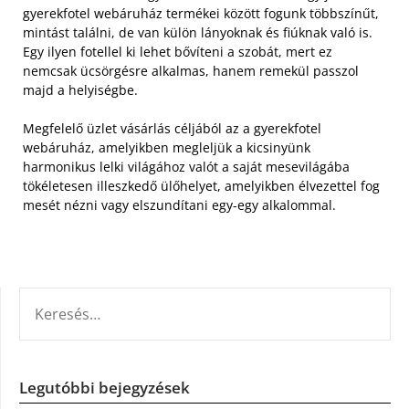
gyerekfotel webáruház termékei között fogunk többszínűt,
mintást találni, de van külön lányoknak és fiúknak való is.
Egy ilyen fotellel ki lehet bővíteni a szobát, mert ez
nemcsak ücsörgésre alkalmas, hanem remekül passzol
majd a helyiségbe.
Megfelelő üzlet vásárlás céljából az a gyerekfotel
webáruház, amelyikben megleljük a kicsinyünk
harmonikus lelki világához valót a saját mesevilágába
tökéletesen illeszkedő ülőhelyet, amelyikben élvezettel fog
mesét nézni vagy elszundítani egy-egy alkalommal.
KERESÉS:
Legutóbbi bejegyzések