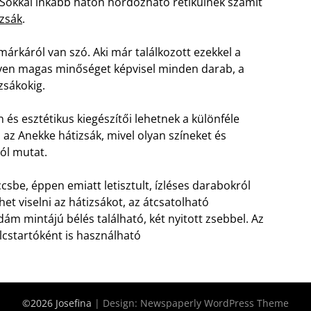
. Sokkal inkább háton hordozható retikülnek számít
izsák
.
márkáról van szó. Aki már találkozott ezekkel a
ilyen magas minőséget képvisel minden darab, a
zsákokig.
és esztétikus kiegészítői lehetnek a különféle
 az Anekke hátizsák, mivel olyan színeket és
ól mutat.
csbe, éppen emiatt letisztult, ízléses darabokról
het viselni az hátizsákot, az átcsatolható
ám mintájú bélés található, két nyitott zsebbel. Az
ulcstartóként is használható
©2026 Josefina
| Design:
Newspaperly WordPress Theme