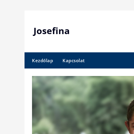
Skip
to
content
Josefina
Kezdőlap
Kapcsolat