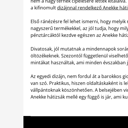
nem a nagy terhek cipelésére lettek kitalálva
a kifinomult
dizájnnal rendelkező Anekke hát
Első ránézésre fel lehet ismerni, hogy melyik 
nagyszerű termékekkel, az jól tudja, hogy m
pénztárcáktól kezdve egészen az Anekke háti
Divatosak, jól mutatnak a mindennapok során 
öltözékeknek. Szezontól függetlenül viselhető
mintákat használtak, ami minden évszakban j
Az egyedi dizájn, nem fordul át a barokkos gic
van szó. Praktikus, hiszen oldaltáskaként is le
vállpántoknak köszönhetően. A belsejében vid
Anekke hátizsák mellé egy függő is jár, ami k