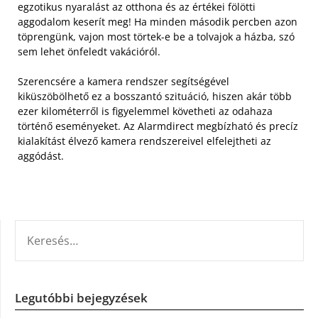
egzotikus nyaralást az otthona és az értékei fölötti
aggodalom keserít meg! Ha minden második percben azon
töprengünk, vajon most törtek-e be a tolvajok a házba, szó
sem lehet önfeledt vakációról.
Szerencsére a kamera rendszer segítségével
kiküszöbölhető ez a bosszantó szituáció, hiszen akár több
ezer kilométerről is figyelemmel követheti az odahaza
történő eseményeket. Az Alarmdirect megbízható és precíz
kialakítást élvező kamera rendszereivel elfelejtheti az
aggódást.
KERESÉS:
Legutóbbi bejegyzések