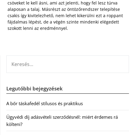
csöveket le kell ásni, ami azt jelenti, hogy fel lesz túrva
alaposan a talaj. Másrészt az öntözőrendszer telepítése
csakis így kivitelezhető, nem lehet kikerülni ezt a roppant
fájdalmas lépést, de a végén szinte mindenki elégedett
szokott lenni az eredménnyel.
KERESÉS:
Legutóbbi bejegyzések
A bőr táskafedél stílusos és praktikus
Ügyvédi díj adásvételi szerződésnél: miért érdemes rá
költeni?