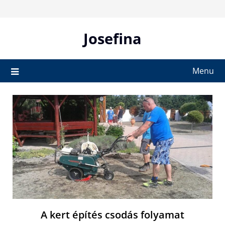
Skip
to
content
Josefina
Menu
A kert építés csodás folyamat