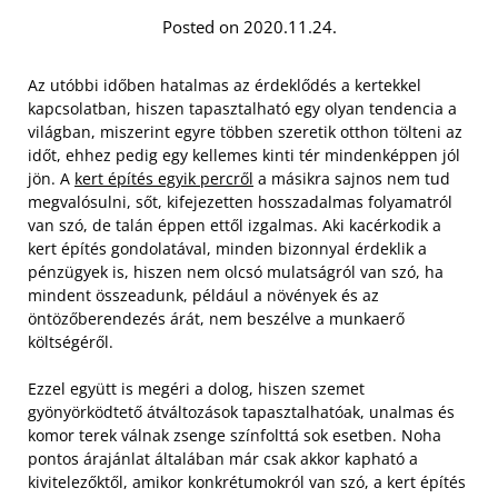
Posted on 2020.11.24.
Az utóbbi időben hatalmas az érdeklődés a kertekkel
kapcsolatban, hiszen tapasztalható egy olyan tendencia a
világban, miszerint egyre többen szeretik otthon tölteni az
időt, ehhez pedig egy kellemes kinti tér mindenképpen jól
jön. A
kert építés egyik percről
a másikra sajnos nem tud
megvalósulni, sőt, kifejezetten hosszadalmas folyamatról
van szó, de talán éppen ettől izgalmas. Aki kacérkodik a
kert építés gondolatával, minden bizonnyal érdeklik a
pénzügyek is, hiszen nem olcsó mulatságról van szó, ha
mindent összeadunk, például a növények és az
öntözőberendezés árát, nem beszélve a munkaerő
költségéről.
Ezzel együtt is megéri a dolog, hiszen szemet
gyönyörködtető átváltozások tapasztalhatóak, unalmas és
komor terek válnak zsenge színfolttá sok esetben. Noha
pontos árajánlat általában már csak akkor kapható a
kivitelezőktől, amikor konkrétumokról van szó, a kert építés