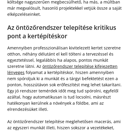
költsége nagyszerűen megbecsülhető, ha más, a múltban
már megvalósult, hasonló projektekkel vetjük össze a saját
elképzeléseinket.
Az öntözőrendszer telepítése kritikus
pont a kertépítéskor
Amennyiben professzionálisan kivitelezett kertet szeretne
otthon, néhány délutánt el kell tölteni a tervezéssel és
egyeztetéssel, legalábbis ha alapos, pontos munkát
szeretne látni. Az
öntözőrendszer telepítése kifejezetten
lényeges
folyamat a kertépítéskor, hiszen amennyiben
nem spóroljuk ki a munkát és a tárgyi befektetést ezen a
ponton, hosszútávon sok erőfeszítést meg lehet takarítani.
Egy jó rendszer temérdek időt meg tud spórolni, egyfelől
azáltal, hogy automatikusan is tud locsolni, másrészt
hatékonyan kerülnek a növények a földbe, ami az
elrendezésüket illeti.
Az öntözőrendszer telepítése meglehetősen macerás, ami
az egyszeri munkát illeti, hiszen sokszor a vezetékeket,