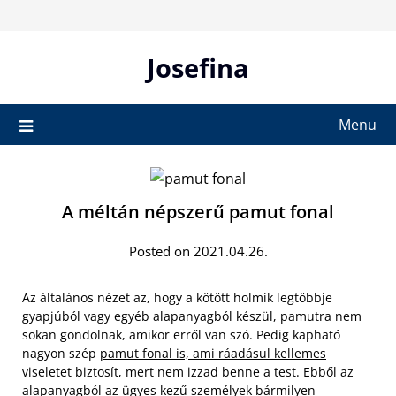
Skip
to
content
Josefina
Menu
A méltán népszerű pamut fonal
Posted on 2021.04.26.
Az általános nézet az, hogy a kötött holmik legtöbbje
gyapjúból vagy egyéb alapanyagból készül, pamutra nem
sokan gondolnak, amikor erről van szó. Pedig kapható
nagyon szép
pamut fonal is, ami ráadásul kellemes
viseletet biztosít, mert nem izzad benne a test. Ebből az
alapanyagból az ügyes kezű személyek bármilyen