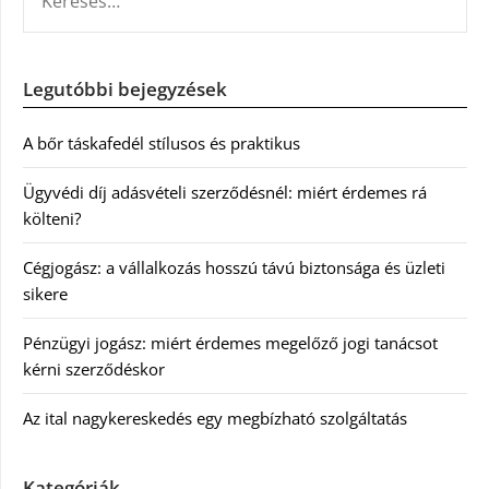
Legutóbbi bejegyzések
A bőr táskafedél stílusos és praktikus
Ügyvédi díj adásvételi szerződésnél: miért érdemes rá
költeni?
Cégjogász: a vállalkozás hosszú távú biztonsága és üzleti
sikere
Pénzügyi jogász: miért érdemes megelőző jogi tanácsot
kérni szerződéskor
Az ital nagykereskedés egy megbízható szolgáltatás
Kategóriák