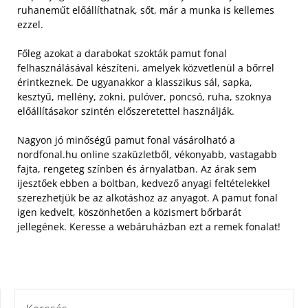
ruhaneműt előállíthatnak, sőt, már a munka is kellemes
ezzel.
Főleg azokat a darabokat szokták pamut fonal
felhasználásával készíteni, amelyek közvetlenül a bőrrel
érintkeznek. De ugyanakkor a klasszikus sál, sapka,
kesztyű, mellény, zokni, pulóver, poncsó, ruha, szoknya
előállításakor szintén előszeretettel használják.
Nagyon jó minőségű pamut fonal vásárolható a
nordfonal.hu online szaküzletből, vékonyabb, vastagabb
fajta, rengeteg színben és árnyalatban. Az árak sem
ijesztőek ebben a boltban, kedvező anyagi feltételekkel
szerezhetjük be az alkotáshoz az anyagot. A pamut fonal
igen kedvelt, köszönhetően a közismert bőrbarát
jellegének. Keresse a webáruházban ezt a remek fonalat!
KERESÉS: