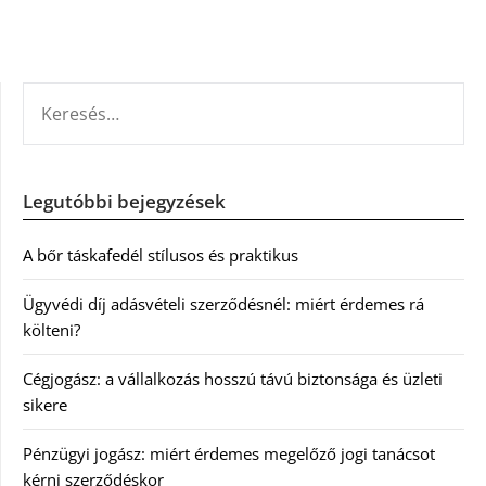
KERESÉS:
Legutóbbi bejegyzések
A bőr táskafedél stílusos és praktikus
Ügyvédi díj adásvételi szerződésnél: miért érdemes rá
költeni?
Cégjogász: a vállalkozás hosszú távú biztonsága és üzleti
sikere
Pénzügyi jogász: miért érdemes megelőző jogi tanácsot
kérni szerződéskor