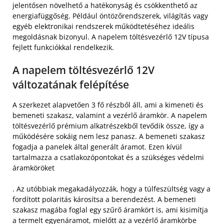
jelentősen növelhető a hatékonyság és csökkenthető az
energiafüggőség. Például öntözőrendszerek, világítás vagy
egyéb elektronikai rendszerek működtetéséhez ideális
megoldásnak bizonyul. A napelem töltésvezérlő 12V típusa
fejlett funkciókkal rendelkezik.
A napelem töltésvezérlő 12V
változatának felépítése
A szerkezet alapvetően 3 fő részből áll, ami a kimeneti és
bemeneti szakasz, valamint a vezérlő áramkör. A napelem
töltésvezérlő prémium alkatrészekből tevődik össze, így a
működésére sokáig nem lesz panasz. A bemeneti szakasz
fogadja a panelek által generált áramot. Ezen kívül
tartalmazza a csatlakozópontokat és a szükséges védelmi
áramköröket
. Az utóbbiak megakadályozzák, hogy a túlfeszültség vagy a
fordított polaritás károsítsa a berendezést. A bemeneti
szakasz magába foglal egy szűrő áramkört is, ami kisimítja
a termelt egyenáramot, mielőtt az a vezérlő áramkörbe