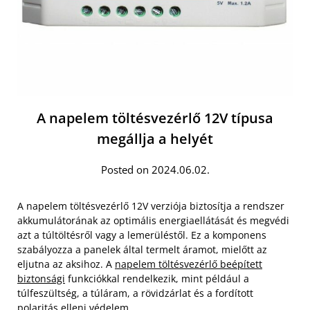
A napelem töltésvezérlő 12V típusa
megállja a helyét
Posted on 2024.06.02.
A napelem töltésvezérlő 12V verziója biztosítja a rendszer
akkumulátorának az optimális energiaellátását és megvédi
azt a túltöltésről vagy a lemerüléstől. Ez a komponens
szabályozza a panelek által termelt áramot, mielőtt az
eljutna az aksihoz. A
napelem töltésvezérlő beépített
biztonsági
funkciókkal rendelkezik, mint például a
túlfeszültség, a túláram, a rövidzárlat és a fordított
polaritás elleni védelem.