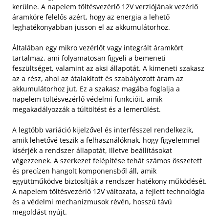
kerülne. A napelem töltésvezérlő 12V verziójának vezérlő
áramköre felelős azért, hogy az energia a lehető
leghatékonyabban jusson el az akkumulátorhoz.
Általában egy mikro vezérlőt vagy integrált áramkört
tartalmaz, ami folyamatosan figyeli a bemeneti
feszültséget, valamint az aksi állapotát. A kimeneti szakasz
az a rész, ahol az átalakított és szabályozott áram az
akkumulátorhoz jut. Ez a szakasz magába foglalja a
napelem töltésvezérlő védelmi funkcióit, amik
megakadályozzák a túltöltést és a lemerülést.
A legtöbb variáció kijelzővel és interfésszel rendelkezik,
amik lehetővé teszik a felhasználóknak, hogy figyelemmel
kísérjék a rendszer állapotát, illetve beállításokat
végezzenek. A szerkezet felépítése tehát számos összetett
és precízen hangolt komponensből áll, amik
együttműködve biztosítják a rendszer hatékony működését.
A napelem töltésvezérlő 12V változata, a fejlett technológia
és a védelmi mechanizmusok révén, hosszú távú
megoldást nyújt.