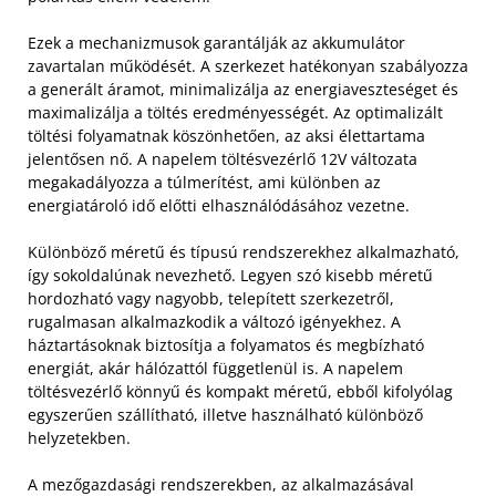
Ezek a mechanizmusok garantálják az akkumulátor
zavartalan működését. A szerkezet hatékonyan szabályozza
a generált áramot, minimalizálja az energiaveszteséget és
maximalizálja a töltés eredményességét. Az optimalizált
töltési folyamatnak köszönhetően, az aksi élettartama
jelentősen nő. A napelem töltésvezérlő 12V változata
megakadályozza a túlmerítést, ami különben az
energiatároló idő előtti elhasználódásához vezetne.
Különböző méretű és típusú rendszerekhez alkalmazható,
így sokoldalúnak nevezhető. Legyen szó kisebb méretű
hordozható vagy nagyobb, telepített szerkezetről,
rugalmasan alkalmazkodik a változó igényekhez. A
háztartásoknak biztosítja a folyamatos és megbízható
energiát, akár hálózattól függetlenül is. A napelem
töltésvezérlő könnyű és kompakt méretű, ebből kifolyólag
egyszerűen szállítható, illetve használható különböző
helyzetekben.
A mezőgazdasági rendszerekben, az alkalmazásával