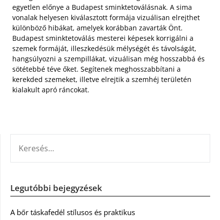
egyetlen előnye a Budapest sminktetoválásnak. A sima
vonalak helyesen kiválasztott formája vizuálisan elrejthet
különböző hibákat, amelyek korábban zavarták Önt.
Budapest sminktetoválás mesterei képesek korrigálni a
szemek formáját, illeszkedésük mélységét és távolságát,
hangsúlyozni a szempillákat, vizuálisan még hosszabbá és
sötétebbé téve őket. Segítenek meghosszabbítani a
kerekded szemeket, illetve elrejtik a szemhéj területén
kialakult apró ráncokat.
KERESÉS:
Legutóbbi bejegyzések
A bőr táskafedél stílusos és praktikus