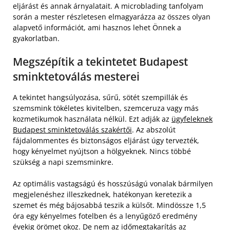
eljárást és annak árnyalatait. A microblading tanfolyam
során a mester részletesen elmagyarázza az összes olyan
alapvető információt, ami hasznos lehet Önnek a
gyakorlatban.
Megszépítik a tekintetet Budapest
sminktetoválás mesterei
A tekintet hangsúlyozása, sűrű, sötét szempillák és
szemsmink tökéletes kivitelben, szemceruza vagy más
kozmetikumok használata nélkül. Ezt adják az
ügyfeleknek
Budapest sminktetoválás szakértői
. Az abszolút
fájdalommentes és biztonságos eljárást úgy tervezték,
hogy kényelmet nyújtson a hölgyeknek. Nincs többé
szükség a napi szemsminkre.
Az optimális vastagságú és hosszúságú vonalak bármilyen
megjelenéshez illeszkednek, hatékonyan keretezik a
szemet és még bájosabbá teszik a külsőt. Mindössze 1,5
óra egy kényelmes fotelben és a lenyűgöző eredmény
évekig örömet okoz. De nem az időmegtakarítás az