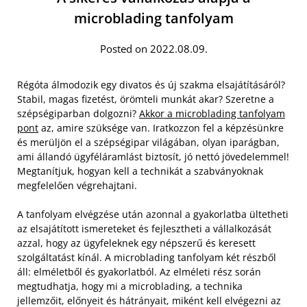
microblading tanfolyam
Posted on 2022.08.09.
Régóta álmodozik egy divatos és új szakma elsajátításáról?
Stabil, magas fizetést, örömteli munkát akar? Szeretne a
szépségiparban dolgozni?
Akkor a microblading tanfolyam
pont
az, amire szüksége van. Iratkozzon fel a képzésünkre
és merüljön el a szépségipar világában, olyan iparágban,
ami állandó ügyféláramlást biztosít, jó nettó jövedelemmel!
Megtanítjuk, hogyan kell a technikát a szabványoknak
megfelelően végrehajtani.
A tanfolyam elvégzése után azonnal a gyakorlatba ültetheti
az elsajátított ismereteket és fejlesztheti a vállalkozását
azzal, hogy az ügyfeleknek egy népszerű és keresett
szolgáltatást kínál. A microblading tanfolyam két részből
áll: elméletből és gyakorlatból. Az elméleti rész során
megtudhatja, hogy mi a microblading, a technika
jellemzőit, előnyeit és hátrányait, miként kell elvégezni az