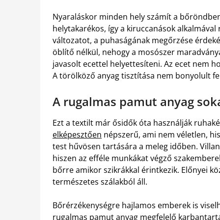
Nyaraláskor minden hely számít a bőröndben.
helytakarékos, így a kiruccanások alkalmával
változatot, a puhaságának megőrzése érdeké
öblítő nélkül, nehogy a mosószer maradványa
javasolt ecettel helyettesíteni. Az ecet nem h
A törölköző anyag tisztítása nem bonyolult fe
A rugalmas pamut anyag sok
Ezt a textilt már ősidők óta használják ruhaké
elképesztően
népszerű, ami nem véletlen, his
test hűvösen tartására a meleg időben. Vill
hiszen az efféle munkákat végző szakemberek
bőrre amikor szikrákkal érintkezik. Előnyei k
természetes szálakból áll.
Bőrérzékenységre hajlamos emberek is viselhet
rugalmas pamut anyag megfelelő karbantartás