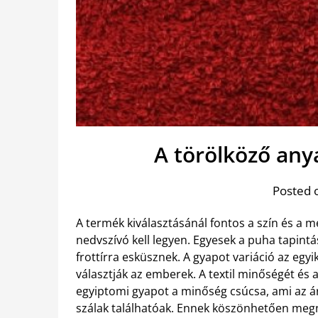
A törölköző an
Posted 
A termék kiválasztásánál fontos a szín és a m
nedvszívó kell legyen. Egyesek a puha tapint
frottírra esküsznek. A gyapot variáció az egy
választják az emberek. A textil minőségét és a
egyiptomi gyapot a minőség csúcsa, ami az árá
szálak találhatóak. Ennek köszönhetően megn