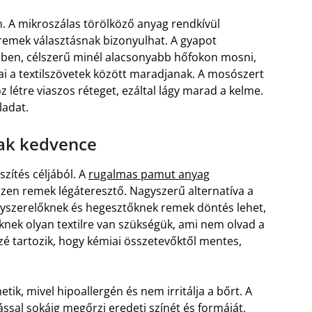
 A mikroszálas törölköző anyag rendkívül
 remek választásnak bizonyulhat. A gyapot
ben, célszerű minél alacsonyabb hőfokon mosni,
i a textilszövetek között maradjanak. A mosószert
oz létre viaszos réteget, ezáltal lágy marad a kelme.
ladat.
ak kedvence
szítés céljából. A
rugalmas pamut anyag
zen remek légáteresztő. Nagyszerű alternatíva a
anyszerelőknek és hegesztőknek remek döntés lehet,
nek olyan textilre van szükségük, ami nem olvad a
özé tartozik, hogy kémiai összetevőktől mentes,
ik, mivel hipoallergén és nem irritálja a bőrt. A
sal sokáig megőrzi eredeti színét és formáját,