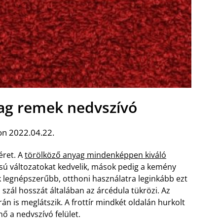
yag remek nedvszívó
on 2022.04.22.
éret. A
törölköző anyag mindenképpen kiváló
ású változatokat kedvelik, mások pedig a kemény
ik legnépszerűbb, otthoni használatra leginkább ezt
 szál hosszát általában az árcédula tükrözi. Az
n is meglátszik. A frottír mindkét oldalán hurkolt
ő a nedvszívó felület.