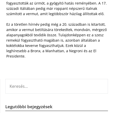
fogyasztották az ürmöt, a gyógyító hatás reményében. A 17.
századi Itáliában pedig már roppant népszerű italnak
számított a vermut, amit legtöbbször házilag állítottak elő.
Ez a töretlen hírnév pedig még a 20. században is kitartott,
amikor a vermut betiltására törekedtek, mondván, mérgező
alapanyagokból tevődik össze. Tulajdonképpen ez a szesz
remekül fogyasztható magában is, azonban általában a
koktélokba keverve fogyaszthatjuk. Ezek közül a
leghíresebb a Bronx, a Manhattan, a Negroni és az El
Presidente.
KERESÉS:
Legutóbbi bejegyzések