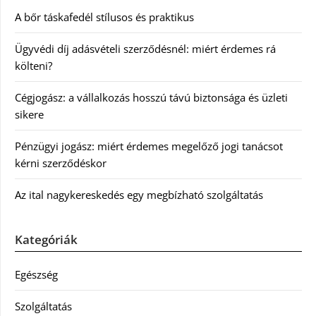
A bőr táskafedél stílusos és praktikus
Ügyvédi díj adásvételi szerződésnél: miért érdemes rá
költeni?
Cégjogász: a vállalkozás hosszú távú biztonsága és üzleti
sikere
Pénzügyi jogász: miért érdemes megelőző jogi tanácsot
kérni szerződéskor
Az ital nagykereskedés egy megbízható szolgáltatás
Kategóriák
Egészség
Szolgáltatás