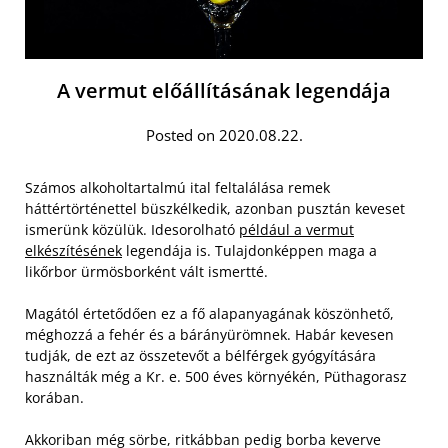
A vermut előállításának legendája
Posted on 2020.08.22.
Számos alkoholtartalmú ital feltalálása remek
háttértörténettel büszkélkedik, azonban pusztán keveset
ismerünk közülük. Idesorolható
például a vermut
elkészítésének
legendája is. Tulajdonképpen maga a
likőrbor ürmösborként vált ismertté.
Magától értetődően ez a fő alapanyagának köszönhető,
méghozzá a fehér és a bárányürömnek. Habár kevesen
tudják, de ezt az összetevőt a bélférgek gyógyítására
használták még a Kr. e. 500 éves környékén, Püthagorasz
korában.
Akkoriban még sörbe, ritkábban pedig borba keverve