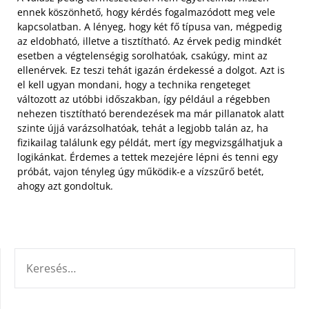
ennek köszönhető, hogy kérdés fogalmazódott meg vele
kapcsolatban. A lényeg, hogy két fő típusa van, mégpedig
az eldobható, illetve a tisztítható. Az érvek pedig mindkét
esetben a végtelenségig sorolhatóak, csakúgy, mint az
ellenérvek.
Ez teszi tehát igazán érdekessé a dolgot. Azt is
el kell ugyan mondani, hogy a technika rengeteget
változott az utóbbi időszakban, így például a régebben
nehezen tisztítható berendezések ma már pillanatok alatt
szinte újjá varázsolhatóak, tehát a legjobb talán az, ha
fizikailag találunk egy példát, mert így megvizsgálhatjuk a
logikánkat. Érdemes a tettek mezejére lépni és tenni egy
próbát, vajon tényleg úgy működik-e a vízszűrő betét,
ahogy azt gondoltuk.
KERESÉS: