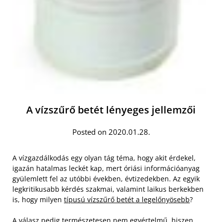
A vízszűrő betét lényeges jellemzői
Posted on 2020.01.28.
A vízgazdálkodás egy olyan tág téma, hogy akit érdekel,
igazán hatalmas leckét kap, mert óriási információanyag
gyülemlett fel az utóbbi években, évtizedekben. Az egyik
legkritikusabb kérdés szakmai, valamint laikus berkekben
is, hogy milyen
típusú vízszűrő betét a legelőnyösebb
?
A válasz pedig természetesen nem egyértelmű, hiszen