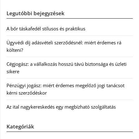
Legutóbbi bejegyzések
A bőr táskafedél stílusos és praktikus
Ügyvédi díj adásvételi szerződésnél: miért érdemes rá
költeni?
Cégjogász: a vállalkozás hosszú távú biztonsága és üzleti
sikere
Pénzügyi jogász: miért érdemes megelőző jogi tanácsot
kérni szerződéskor
Az ital nagykereskedés egy megbízható szolgáltatás
Kategóriák