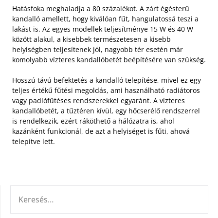
Hatásfoka meghaladja a 80 százalékot. A zárt égésterű
kandalló amellett, hogy kiválóan fűt, hangulatossá teszi a
lakást is. Az egyes modellek teljesítménye 15 W és 40 W
között alakul, a kisebbek természetesen a kisebb
helyiségben teljesítenek jól, nagyobb tér esetén már
komolyabb vízteres kandallóbetét beépítésére van szükség.
Hosszú távú befektetés a kandalló telepítése, mivel ez egy
teljes értékű fűtési megoldás, ami használható radiátoros
vagy padlófűtéses rendszerekkel egyaránt. A vízteres
kandallóbetét, a tűztéren kívül, egy hőcserélő rendszerrel
is rendelkezik, ezért ráköthető a hálózatra is, ahol
kazánként funkcionál, de azt a helyiséget is fűti, ahová
telepítve lett.
KERESÉS: