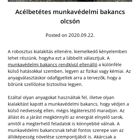
Acélbetétes munkavédelmi bakancs
olcsón
Posted on 2020.09.22.
A robosztus kialakítás ellenére, kiemelkedő kényelemben
lehet részünk, hogyha ezt a lábbelit választjuk. A
munkavédelmi bakancs rendkívül ellenálló
a különféle
külső hatásokkal szemben, legyen az fizikai vagy kémiai. Az
anyagválasztáskor odafigyeltek arra a tervezők, hogy a
bőrünk szellőzése biztosítva legyen.
Ezáltal olyan anyagokat használtak fel, illetve olyan
kialakítást kapott a munkavédelmi bakancs, hogy védjen a
külső nedvesség ellen, mégis légáteresztő maradjon. Az
állást és a járást megkönnyíti az energiát elnyelő sarok,
amitől a megterhelő feladatok is könnyebbé válnak. A
munkavédelmi bakancsnak tehát fontos szerepe van az
állóképesség növelése szempontjából is. Akárcsak a