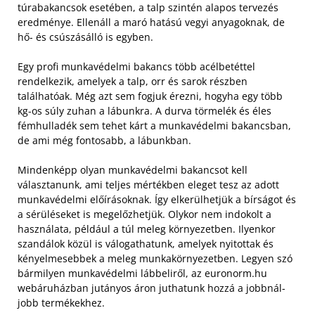
túrabakancsok esetében, a talp szintén alapos tervezés
eredménye. Ellenáll a maró hatású vegyi anyagoknak, de
hő- és csúszásálló is egyben.
Egy profi munkavédelmi bakancs több acélbetéttel
rendelkezik, amelyek a talp, orr és sarok részben
találhatóak. Még azt sem fogjuk érezni, hogyha egy több
kg-os súly zuhan a lábunkra. A durva törmelék és éles
fémhulladék sem tehet kárt a munkavédelmi bakancsban,
de ami még fontosabb, a lábunkban.
Mindenképp olyan munkavédelmi bakancsot kell
választanunk, ami teljes mértékben eleget tesz az adott
munkavédelmi előírásoknak. Így elkerülhetjük a bírságot és
a sérüléseket is megelőzhetjük. Olykor nem indokolt a
használata, például a túl meleg környezetben. Ilyenkor
szandálok közül is válogathatunk, amelyek nyitottak és
kényelmesebbek a meleg munkakörnyezetben. Legyen szó
bármilyen munkavédelmi lábbeliről, az euronorm.hu
webáruházban jutányos áron juthatunk hozzá a jobbnál-
jobb termékekhez.