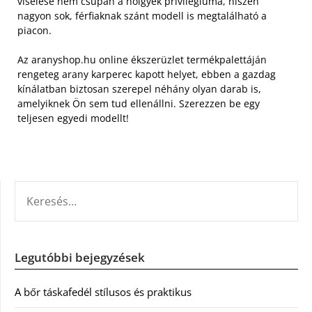
viselése nem csupán a hölgyek privilégiuma, hiszen
nagyon sok, férfiaknak szánt modell is megtalálható a
piacon.
Az aranyshop.hu online ékszerüzlet termékpalettáján
rengeteg arany karperec kapott helyet, ebben a gazdag
kínálatban biztosan szerepel néhány olyan darab is,
amelyiknek Ön sem tud ellenállni. Szerezzen be egy
teljesen egyedi modellt!
KERESÉS:
Legutóbbi bejegyzések
A bőr táskafedél stílusos és praktikus