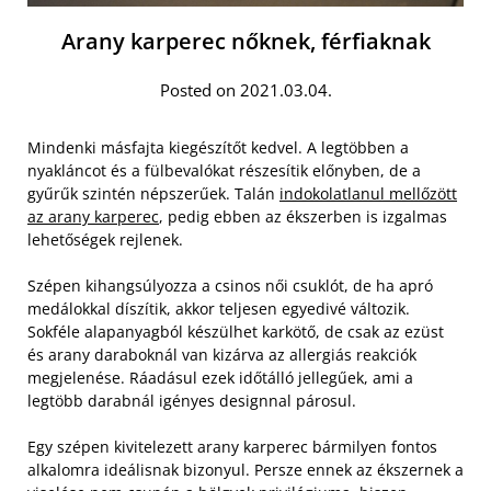
Arany karperec nőknek, férfiaknak
Posted on 2021.03.04.
Mindenki másfajta kiegészítőt kedvel. A legtöbben a
nyakláncot és a fülbevalókat részesítik előnyben, de a
gyűrűk szintén népszerűek. Talán
indokolatlanul mellőzött
az arany karperec
, pedig ebben az ékszerben is izgalmas
lehetőségek rejlenek.
Szépen kihangsúlyozza a csinos női csuklót, de ha apró
medálokkal díszítik, akkor teljesen egyedivé változik.
Sokféle alapanyagból készülhet karkötő, de csak az ezüst
és arany daraboknál van kizárva az allergiás reakciók
megjelenése. Ráadásul ezek időtálló jellegűek, ami a
legtöbb darabnál igényes designnal párosul.
Egy szépen kivitelezett arany karperec bármilyen fontos
alkalomra ideálisnak bizonyul. Persze ennek az ékszernek a