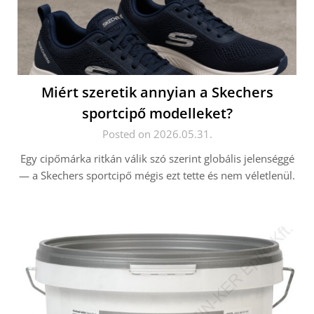
Miért szeretik annyian a Skechers
sportcipő modelleket?
Posted on 2026.05.31.
Egy cipőmárka ritkán válik szó szerint globális jelenséggé
— a Skechers sportcipő mégis ezt tette és nem véletlenül.