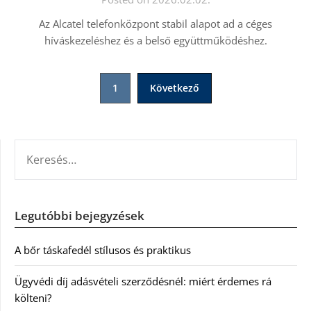
Az Alcatel telefonközpont stabil alapot ad a céges
híváskezeléshez és a belső együttműködéshez.
Bejegyzések
1
Következő
lapozása
KERESÉS:
Legutóbbi bejegyzések
A bőr táskafedél stílusos és praktikus
Ügyvédi díj adásvételi szerződésnél: miért érdemes rá
költeni?