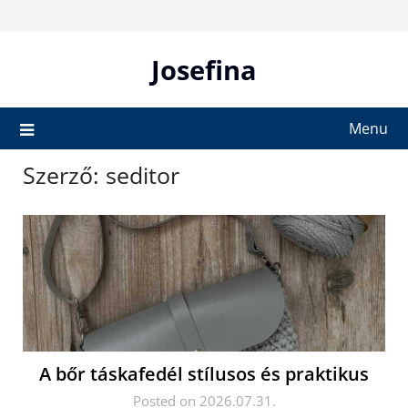
Skip
to
content
Josefina
Menu
Szerző:
seditor
A bőr táskafedél stílusos és praktikus
Posted on 2026.07.31.