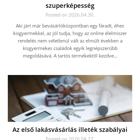
szuperképesség
Posted on 2026.04.30.
Aki járt már bevásárlóközpontban egy fáradt, éhes
kisgyermekkel, az jól tudja, hogy az online élelmiszer
rendelés nem véletlenül vált az elmúlt években a
kisgyermekes családok egyik legnépszerűbb
megoldásává. A tartós termékektől kezdve…
Az első lakásvásárlás illeték szabályai
Posted on 2026.04.27.