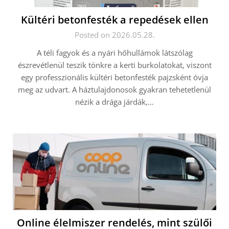
Kültéri betonfesték a repedések ellen
Posted on 2026.05.28.
A téli fagyok és a nyári hőhullámok látszólag
észrevétlenül teszik tönkre a kerti burkolatokat, viszont
egy professzionális kültéri betonfesték pajzsként óvja
meg az udvart. A háztulajdonosok gyakran tehetetlenül
nézik a drága járdák,…
Online élelmiszer rendelés, mint szülői