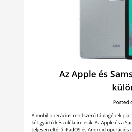
Az Apple és Sams
külö
Posted 
A mobil operációs rendszerű táblagépek piacát
két gyártó készülékeire esik. Az Apple és a
Sam
teljesen eltérő iPadOS és Android operációs 