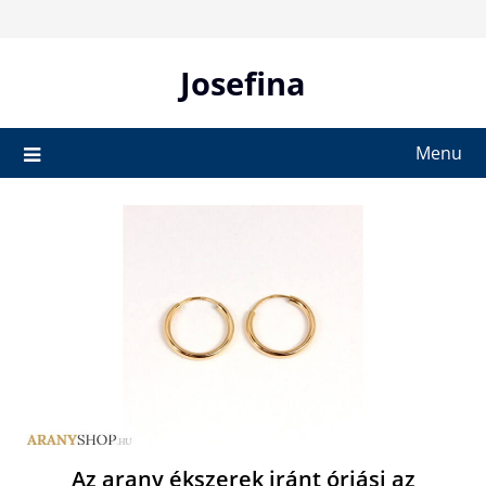
Skip
to
content
Josefina
Menu
Az arany ékszerek iránt óriási az