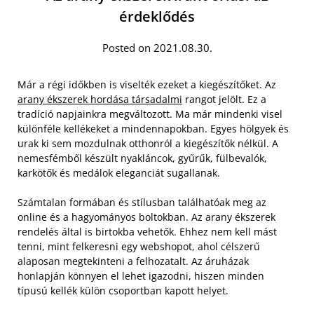
érdeklődés
Posted on 2021.08.30.
Már a régi időkben is viselték ezeket a kiegészítőket. Az
arany ékszerek hordása társadalmi
rangot jelölt. Ez a
tradíció napjainkra megváltozott. Ma már mindenki visel
különféle kellékeket a mindennapokban. Egyes hölgyek és
urak ki sem mozdulnak otthonról a kiegészítők nélkül. A
nemesfémből készült nyakláncok, gyűrűk, fülbevalók,
karkötők és medálok eleganciát sugallanak.
Számtalan formában és stílusban találhatóak meg az
online és a hagyományos boltokban. Az arany ékszerek
rendelés által is birtokba vehetők. Ehhez nem kell mást
tenni, mint felkeresni egy webshopot, ahol célszerű
alaposan megtekinteni a felhozatalt. Az áruházak
honlapján könnyen el lehet igazodni, hiszen minden
típusú kellék külön csoportban kapott helyet.