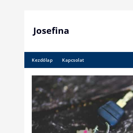
Skip
to
content
Josefina
Kezdőlap
Kapcsolat