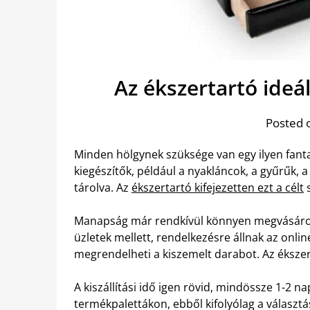
Az ékszertartó ideál
Posted 
Minden hölgynek szüksége van egy ilyen fanta
kiegészítők, például a nyakláncok, a gyűrűk, 
tárolva. Az
ékszertartó kifejezetten ezt a célt
s
Manapság már rendkívül könnyen megvásárol
üzletek mellett, rendelkezésre állnak az onli
megrendelheti a kiszemelt darabot. Az ékszert
A kiszállítási idő igen rövid, mindössze 1-2 n
termékpalettákon, ebből kifolyólag a választ