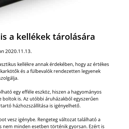
is a kellékek tárolására
on 2020.11.13.
sztikus kellékre annak érdekében, hogy az értékes
a karkötők és a fülbevalók rendezetten legyenek
zolgálja.
ható egy efféle eszköz, hiszen a hagyományos
ne boltok is. Az utóbbi áruházakból egyszerűen
artó házhozszállítása is igényelhető.
apot vesz igénybe. Rengeteg változat található a
ás nem minden esetben történik gyorsan. Ezért is