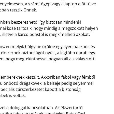
ényelmesen, a számítógép vagy a laptop előtt ülve
obban tetszik Önnek.
zínben beszerezhető, így biztosan mindenki
umai közé tartozik, hogy mindig a megszokott helyen
, illetve a karcolódástól is megkímélheti azokat.
hiszen melyik hölgy ne örülne egy ilyen hasznos és
 ékszernek biztonságot nyújt, a legtöbb darab egy
ben, hogy megtekinthesse, hogyan áll a kiválasztott
 embereknek készült. Akkoriban fából vagy fémből
k különböző drágakövek, a belseje pedig selyemmel
speciális zárszerkezetet kapott a biztonság
ebek is voltak.
zzel a dologgal kapcsolatban. Az ékszertartó
épezik a fabergé-tojások, amelyeket Peter Carl