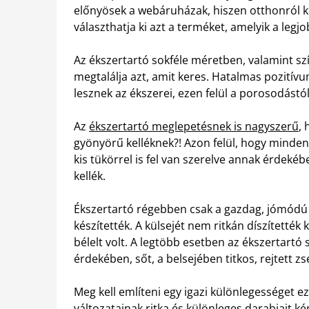
előnyösek a webáruházak, hiszen otthonról k
választhatja ki azt a terméket, amelyik a legj
Az ékszertartó sokféle méretben, valamint s
megtalálja azt, amit keres. Hatalmas pozitív
lesznek az ékszerei, ezen felül a porosodástól
Az
ékszertartó meglepetésnek is nagyszerű
, 
gyönyörű kelléknek?! Azon felül, hogy minden
kis tükörrel is fel van szerelve annak érdeké
kellék.
Ékszertartó régebben csak a gazdag, jómódú
készítették. A külsejét nem ritkán díszítetté
bélelt volt. A legtöbb esetben az ékszertartó 
érdekében, sőt, a belsejében titkos, rejtett zs
Meg kell említeni egy igazi különlegességet e
változatainak ritka és különleges darabjait k