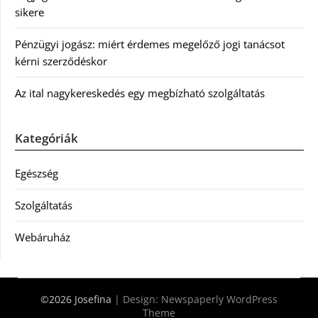
sikere
Pénzügyi jogász: miért érdemes megelőző jogi tanácsot
kérni szerződéskor
Az ital nagykereskedés egy megbízható szolgáltatás
Kategóriák
Egészség
Szolgáltatás
Webáruház
©2026 Josefina
| Design:
Newspaperly WordPress
Theme