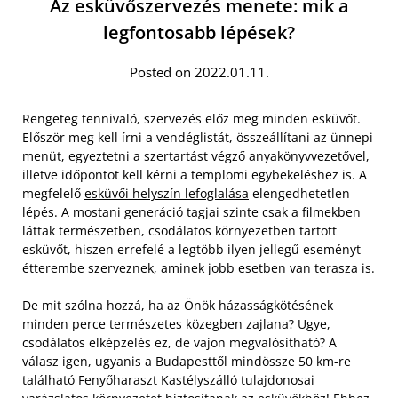
Az esküvőszervezés menete: mik a
legfontosabb lépések?
Posted on 2022.01.11.
Rengeteg tennivaló, szervezés előz meg minden esküvőt.
Először meg kell írni a vendéglistát, összeállítani az ünnepi
menüt, egyeztetni a szertartást végző anyakönyvvezetővel,
illetve időpontot kell kérni a templomi egybekeléshez is. A
megfelelő
esküvői helyszín lefoglalása
elengedhetetlen
lépés. A mostani generáció tagjai szinte csak a filmekben
láttak természetben, csodálatos környezetben tartott
esküvőt, hiszen errefelé a legtöbb ilyen jellegű eseményt
étterembe szerveznek, aminek jobb esetben van terasza is.
De mit szólna hozzá, ha az Önök házasságkötésének
minden perce természetes közegben zajlana? Ugye,
csodálatos elképzelés ez, de vajon megvalósítható? A
válasz igen, ugyanis a Budapesttől mindössze 50 km-re
található Fenyőharaszt Kastélyszálló tulajdonosai