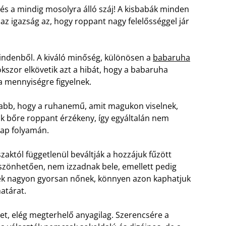
c és a mindig mosolyra álló száj! A kisbabák minden
z igazság az, hogy roppant nagy felelősséggel jár
indenből. A kiváló minőség, különösen a
babaruha
okszor elkövetik azt a hibát, hogy a babaruha
a mennyiségre figyelnek.
sabb, hogy a ruhanemű, amit magukon viselnek,
k bőre roppant érzékeny, így egyáltalán nem
nap folyamán.
aktól függetlenül beváltják a hozzájuk fűzött
szönhetően, nem izzadnak bele, emellett pedig
kek nagyon gyorsan nőnek, könnyen azon kaphatjuk
atárat.
get, elég megterhelő anyagilag. Szerencsére a