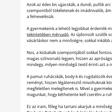
Azok az édes kis ujjacskák, a dundi, pufók ar
szempontból tökéletesek és imádnivalók, ám a
a felnevelésük.
A gyermekeink a lehető legjobbat érdemlik m
tekintetében mérvadó
. Az újdonsült szülők s
vásárláskor nem a minőségre, sokkal inkább 
Nos, a kisbabák szempontjából sokkal fonto
magas színvonalú legyen, hiszen az apróságo
mindegy, milyen minőségű textil érinti azt a 
A pamut ruhácskák, body-k és rugdalózók évsz
reményt, hiszen légáteresztő mivoltuknak kö
megfelelően melegítenek is. Mivel a gyerme
magunkat, hogy kéthetente kell cserélni a ruh
Ez az iram, főleg ha tartani akarjuk a minősé