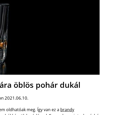
ára öblös pohár dukál
on 2021.06.10.
m oldhatóak meg. Így van ez a
brandy