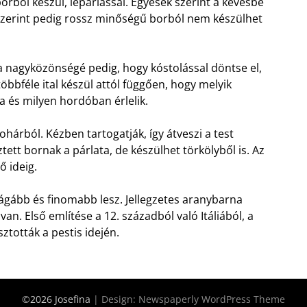
borból készül, lepárlással. Egyesek szerint a kevésbé
k szerint pedig rossz minőségű borból nem készülhet
a nagyközönségé pedig, hogy kóstolással döntse el,
többféle ital készül attól függően, hogy melyik
ja és milyen hordóban érlelik.
árból. Kézben tartogatják, így átveszi a test
tett bornak a párlata, de készülhet törkölyből is. Az
ő ideig.
ágább és finomabb lesz. Jellegzetes aranybarna
van. Első említése a 12. századból való Itáliából, a
ztották a pestis idején.
©2026 Josefina
| Design:
Newspaperly WordPress Theme