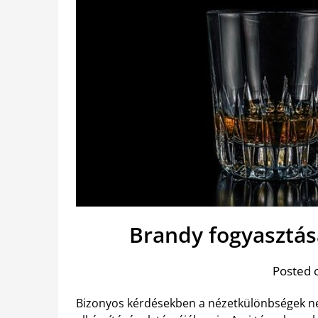
Brandy fogyasztás
Posted 
Bizonyos kérdésekben a nézetkülönbségek ne