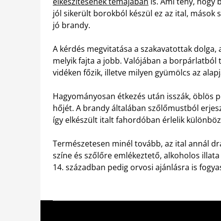
elkészítésének témájában
is. Ami tény, hogy 
jól sikerült borokból készül ez az ital, máso
jó brandy.
A kérdés megvitatása a szakavatottak dolga, 
melyik fajta a jobb. Valójában a borpárlatból 
vidéken főzik, illetve milyen gyümölcs az alap
Hagyományosan étkezés után isszák, öblös poh
hőjét. A brandy általában szőlőmustból erjesz
így elkészült italt fahordóban érlelik különböz
Természetesen minél tovább, az ital annál dr
színe és szőlőre emlékeztető, alkoholos illata 
14. században pedig orvosi ajánlásra is fogyas