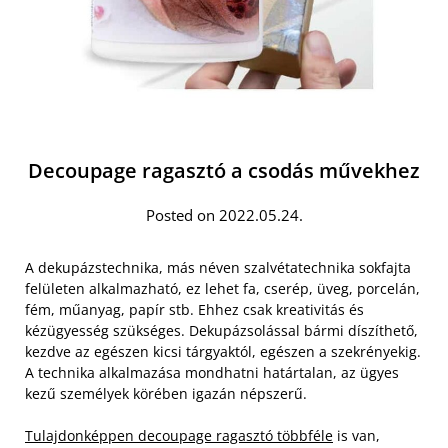
Decoupage ragasztó a csodás művekhez
Posted on 2022.05.24.
A dekupázstechnika, más néven szalvétatechnika sokfajta
felületen alkalmazható, ez lehet fa, cserép, üveg, porcelán,
fém, műanyag, papír stb. Ehhez csak kreativitás és
kézügyesség szükséges. Dekupázsolással bármi díszíthető,
kezdve az egészen kicsi tárgyaktól, egészen a szekrényekig.
A technika alkalmazása mondhatni határtalan, az ügyes
kezű személyek körében igazán népszerű.
Tulajdonképpen decoupage ragasztó többféle
is van,