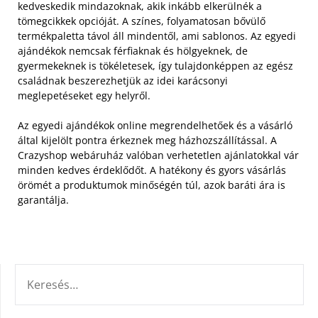
kedveskedik mindazoknak, akik inkább elkerülnék a
tömegcikkek opcióját. A színes, folyamatosan bővülő
termékpaletta távol áll mindentől, ami sablonos. Az egyedi
ajándékok nemcsak férfiaknak és hölgyeknek, de
gyermekeknek is tökéletesek, így tulajdonképpen az egész
családnak beszerezhetjük az idei karácsonyi
meglepetéseket egy helyről.
Az egyedi ajándékok online megrendelhetőek és a vásárló
által kijelölt pontra érkeznek meg házhozszállítással. A
Crazyshop webáruház valóban verhetetlen ajánlatokkal vár
minden kedves érdeklődőt. A hatékony és gyors vásárlás
örömét a produktumok minőségén túl, azok baráti ára is
garantálja.
KERESÉS: