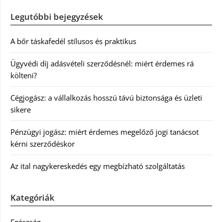
Legutóbbi bejegyzések
A bőr táskafedél stílusos és praktikus
Ügyvédi díj adásvételi szerződésnél: miért érdemes rá
költeni?
Cégjogász: a vállalkozás hosszú távú biztonsága és üzleti
sikere
Pénzügyi jogász: miért érdemes megelőző jogi tanácsot
kérni szerződéskor
Az ital nagykereskedés egy megbízható szolgáltatás
Kategóriák