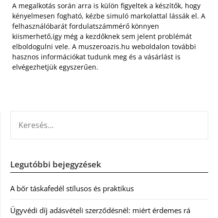
A megalkotás során arra is külön figyeltek a készítők, hogy
kényelmesen fogható, kézbe simuló markolattal lássák el. A
felhasználóbarát fordulatszámmérő könnyen
kiismerhető,így még a kezdőknek sem jelent problémát
elboldogulni vele. A muszeroazis.hu weboldalon további
hasznos információkat tudunk meg és a vásárlást is
elvégezhetjük egyszerűen.
KERESÉS:
Legutóbbi bejegyzések
A bőr táskafedél stílusos és praktikus
Ügyvédi díj adásvételi szerződésnél: miért érdemes rá