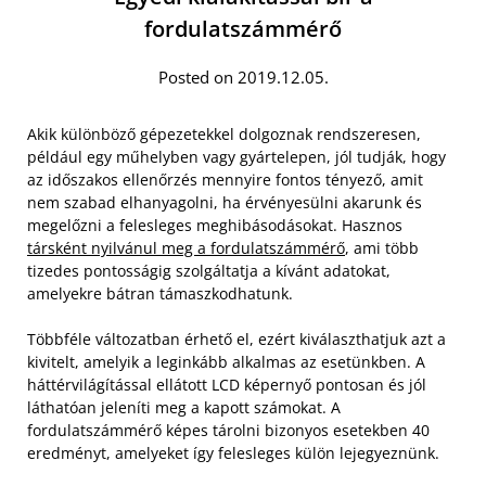
fordulatszámmérő
Posted on 2019.12.05.
Akik különböző gépezetekkel dolgoznak rendszeresen,
például egy műhelyben vagy gyártelepen, jól tudják, hogy
az időszakos ellenőrzés mennyire fontos tényező, amit
nem szabad elhanyagolni, ha érvényesülni akarunk és
megelőzni a felesleges meghibásodásokat. Hasznos
társként nyilvánul meg a fordulatszámmérő
, ami több
tizedes pontosságig szolgáltatja a kívánt adatokat,
amelyekre bátran támaszkodhatunk.
Többféle változatban érhető el, ezért kiválaszthatjuk azt a
kivitelt, amelyik a leginkább alkalmas az esetünkben. A
háttérvilágítással ellátott LCD képernyő pontosan és jól
láthatóan jeleníti meg a kapott számokat. A
fordulatszámmérő képes tárolni bizonyos esetekben 40
eredményt, amelyeket így felesleges külön lejegyeznünk.