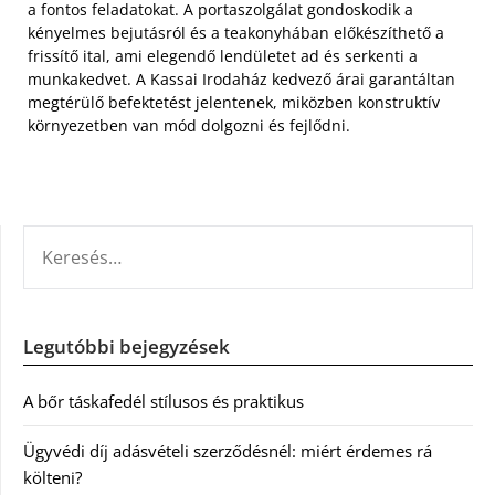
a fontos feladatokat. A portaszolgálat gondoskodik a
kényelmes bejutásról és a teakonyhában előkészíthető a
frissítő ital, ami elegendő lendületet ad és serkenti a
munkakedvet. A Kassai Irodaház kedvező árai garantáltan
megtérülő befektetést jelentenek, miközben konstruktív
környezetben van mód dolgozni és fejlődni.
KERESÉS:
Legutóbbi bejegyzések
A bőr táskafedél stílusos és praktikus
Ügyvédi díj adásvételi szerződésnél: miért érdemes rá
költeni?