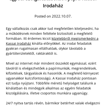
Irodaház
Posted on 2022.10.07.
Egy vállalkozás csak akkor tud megfelelően kiteljesedni, ha
a működésnek minden feltétele biztosított a megfelelő
formában. Itt érdemes kicsit
közelebbről megismerkedni a
Kassai Irodaház
kínálta előnyökkel. Az irodai feladatok
gyakran rugalmasan elláthatóak, olykor távolabb a
gyártóterületektől, raktáraktól is.
Mivel az internet már mindent összeköt egymással, ezért
távolról is elvégezhetőek a papírmunkák, megrendelések,
kifizetések, tárgyalások és hasonlók. A megfelelő környezet
ugyanakkor kulcsfontosságú. A Kassai Irodaház pontosan
ezt tudja nyújtani. Többféle méretű helyiséget találunk a
kínálatban és mindegyik alkalmas az egyéni feladatok
kiszolgálására, illetve csoportos munkára ugyanúgy.
24/7 nyitva tartás révén, bármikor betérhet valaki elvégezni