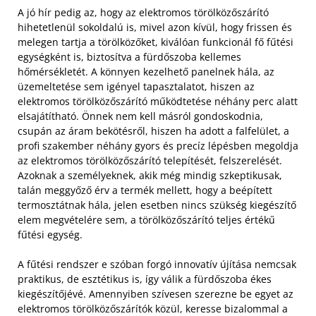
A jó hír pedig az, hogy az elektromos törölközőszárító
hihetetlenül sokoldalú is, mivel azon kívül, hogy frissen és
melegen tartja a törölközőket, kiválóan funkcionál fő fűtési
egységként is, biztosítva a fürdőszoba kellemes
hőmérsékletét. A könnyen kezelhető panelnek hála, az
üzemeltetése sem igényel tapasztalatot, hiszen az
elektromos törölközőszárító működtetése néhány perc alatt
elsajátítható.
Önnek nem kell másról gondoskodnia,
csupán az áram bekötésről, hiszen ha adott a falfelület, a
profi szakember néhány gyors és precíz lépésben megoldja
az elektromos törölközőszárító telepítését, felszerelését.
Azoknak a személyeknek, akik még mindig szkeptikusak,
talán meggyőző érv a termék mellett, hogy a beépített
termosztátnak hála, jelen esetben nincs szükség kiegészítő
elem megvételére sem, a törölközőszárító teljes értékű
fűtési egység.
A fűtési rendszer e szóban forgó innovatív újítása nemcsak
praktikus, de esztétikus is, így válik a fürdőszoba ékes
kiegészítőjévé. Amennyiben szívesen szerezne be egyet az
elektromos törölközőszárítók közül, keresse bizalommal a