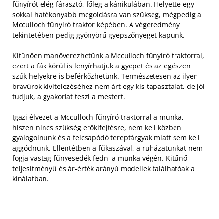
fűnyírót elég fárasztó, főleg a kánikulában. Helyette egy
sokkal hatékonyabb megoldásra van szükség, mégpedig a
Mcculloch fűnyíró traktor képében. A végeredmény
tekintetében pedig gyönyörű gyepszőnyeget kapunk.
Kitűnően manőverezhetünk a Mcculloch fűnyíró traktorral,
ezért a fák körül is lenyírhatjuk a gyepet és az egészen
szűk helyekre is beférkőzhetünk. Természetesen az ilyen
bravúrok kivitelezéséhez nem árt egy kis tapasztalat, de jól
tudjuk, a gyakorlat teszi a mestert.
Igazi élvezet a Mcculloch fűnyíró traktorral a munka,
hiszen nincs szükség erőkifejtésre, nem kell közben
gyalogolnunk és a felcsapódó tereptárgyak miatt sem kell
aggódnunk. Ellentétben a fűkaszával, a ruházatunkat nem
fogja vastag fűnyesedék fedni a munka végén. Kitűnő
teljesítményű és ár-érték arányú modellek találhatóak a
kínálatban.