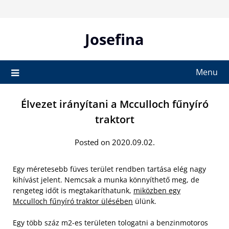
Skip
to
content
Josefina
Menu
Élvezet irányítani a Mcculloch fűnyíró
traktort
Posted on 2020.09.02.
Egy méretesebb füves terület rendben tartása elég nagy
kihívást jelent. Nemcsak a munka könnyíthető meg, de
rengeteg időt is megtakaríthatunk,
miközben egy
Mcculloch fűnyíró traktor ülésében
ülünk.
Egy több száz m2-es területen tologatni a benzinmotoros