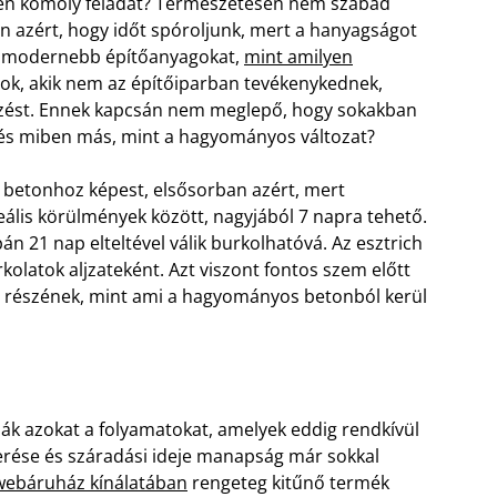
lyen komoly feladat? Természetesen nem szabad
n azért, hogy időt spóroljunk, mert a hanyagságot
l modernebb építőanyagokat,
mint amilyen
zok, akik nem az építőiparban tevékenykednek,
jezést. Ennek kapcsán nem meglepő, hogy sokakban
n és miben más, mint a hagyományos változat?
betonhoz képest, elsősorban azért, mert
eális körülmények között, nagyjából 7 napra tehető.
n 21 nap elteltével válik burkolhatóvá. Az esztrich
kolatok aljzateként. Azt viszont fontos szem előtt
ti részének, mint ami a hagyományos betonból kerül
ák azokat a folyamatokat, amelyek eddig rendkívül
erése és száradási ideje manapság már sokkal
a webáruház kínálatában
rengeteg kitűnő termék