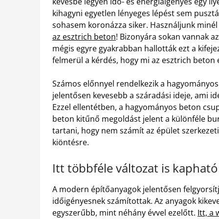
kevésbé legyen idő- és energiaigényes egy i
kihagyni egyetlen lényeges lépést sem pusztá
sohasem koronázza siker. Használjunk miné
az esztrich beton
! Bizonyára sokan vannak a
mégis egyre gyakrabban hallották ezt a kife
felmerül a kérdés, hogy mi az esztrich beto
Számos előnnyel rendelkezik a hagyományos 
jelentősen kevesebb a száradási ideje, ami id
Ezzel ellentétben, a hagyományos beton csupá
beton kitűnő megoldást jelent a különféle bur
tartani, hogy nem számít az épület szerkeze
kiöntésre.
Itt többféle változat is kapható
A modern építőanyagok jelentősen felgyorsítj
időigényesnek számítottak. Az anyagok kikev
egyszerűbb, mint néhány évvel ezelőtt.
Itt, 