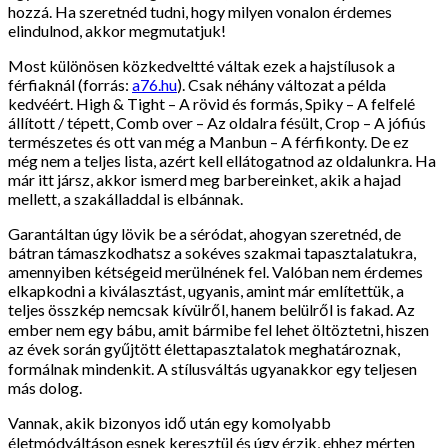
hozzá. Ha szeretnéd tudni, hogy milyen vonalon érdemes
elindulnod, akkor megmutatjuk!
Most különösen közkedveltté váltak ezek a hajstílusok a
férfiaknál (forrás:
a76.hu
). Csak néhány változat a példa
kedvéért. High & Tight – A rövid és formás, Spiky – A felfelé
állított / tépett, Comb over – Az oldalra fésült, Crop – A jófiús
természetes és ott van még a Manbun – A férfikonty. De ez
még nem a teljes lista, azért kell ellátogatnod az oldalunkra. Ha
már itt jársz, akkor ismerd meg barbereinket, akik a hajad
mellett, a szakálladdal is elbánnak.
Garantáltan úgy lövik be a séródat, ahogyan szeretnéd, de
bátran támaszkodhatsz a sokéves szakmai tapasztalatukra,
amennyiben kétségeid merülnének fel. Valóban nem érdemes
elkapkodni a kiválasztást, ugyanis, amint már említettük, a
teljes összkép nemcsak kívülről, hanem belülről is fakad. Az
ember nem egy bábu, amit bármibe fel lehet öltöztetni, hiszen
az évek során gyűjtött élettapasztalatok meghatároznak,
formálnak mindenkit. A stílusváltás ugyanakkor egy teljesen
más dolog.
Vannak, akik bizonyos idő után egy komolyabb
életmódváltáson esnek keresztül és úgy érzik, ehhez mérten