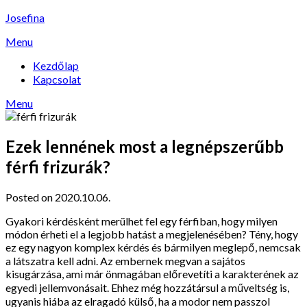
Skip
Josefina
to
Menu
content
Kezdőlap
Kapcsolat
Menu
Ezek lennének most a legnépszerűbb
férfi frizurák?
Posted on 2020.10.06.
Gyakori kérdésként merülhet fel egy férfiban, hogy milyen
módon érheti el a legjobb hatást a megjelenésében? Tény, hogy
ez egy nagyon komplex kérdés és bármilyen meglepő, nemcsak
a látszatra kell adni. Az embernek megvan a sajátos
kisugárzása, ami már önmagában előrevetíti a karakterének az
egyedi jellemvonásait. Ehhez még hozzátársul a műveltség is,
ugyanis hiába az elragadó külső, ha a modor nem passzol