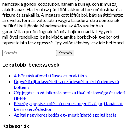
nemcsak a gondolkodásukon, hanem a külsejükön is muszáj
alakítsanak. Ha ledobsz pár kilót, akkor ahhoz módosítható a
frizura és szakáll is. A megszokott jófiúsból, bátran áttérhetsz
a rövid és formás változatra vagy a lázadóra, de a döntésnek
belülről kell jönnie. Mindenesetre az A76 szalonban
garantáltan profin fognak bánni a hajkoronáddal. Egyedi
miliővel rendelkezik a helyiség, amit a borbélyok gyakorlott
tapasztalata tesz egésszé. Egy valódi élmény lesz ide betérned.
Keresés:
Legutóbbi bejegyzések
A bőr táskafedél stílusos és praktikus
Ügyvédi díj adásvételi szerződésnél: miért érdemes rá
költeni?
Cégjogász: a vállalkozás hosszú távú biztonsága és üzleti
sikere
Pénzügyi jogász: miért érdemes megelőző jogi tanácsot
kérni szerződéskor
Az ital nagykereskedés egy megbízható szolgáltatás
Kategóriák