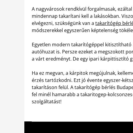
A nagyvárosok rendkívül forgalmasak, ezáltal 
mindennap takarítani kell a lakásokban. Viszo
elvégezni, szükségünk van a
takarítógép bérl
módszerekkel egyszerűen képtelenség tökélet
Egyetlen modern takarítógéppel kitisztítható 
autóhuzat is. Persze ezeket a megszokott por
a várt eredményt. De egy ipari kárpittisztító
Ha ez megvan, a kárpitok megújulnak, kellemes 
érzés tartózkodni. Ezt jó évente egyszer-kétsz
takarításon felül. A takarítógép bérlés Buda
fel minél hamarabb a takaritogep-kolcsonzes
szolgáltatást!