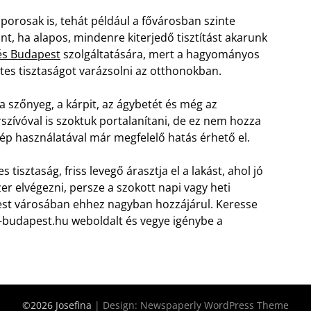
porosak is, tehát például a fővárosban szinte
nt, ha alapos, mindenre kiterjedő tisztítást akarunk
és Budapest
szolgáltatására, mert a hagyományos
es tisztaságot varázsolni az otthonokban.
a szőnyeg, a kárpit, az ágybetét és még az
szívóval is szoktuk portalanítani, de ez nem hozza
 gép használatával már megfelelő hatás érhető el.
tisztaság, friss levegő árasztja el a lakást, ahol jó
er elvégezni, persze a szokott napi vagy heti
pest városában ehhez nagyban hozzájárul. Keresse
-budapest.hu weboldalt és vegye igénybe a
©2026 Josefina
| Design:
Newspaperly WordPress Theme