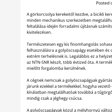
Posted 
A görkorcsolya kerekeitől kezdve, a bicikli k
minden mechanikus szerkezetben megtalálh
feltalálása idején forradalmi újításnak számíto
kivitelezésen.
Természetesen egy kis finomhangolás sohasem
felhasználásra a golyóscsapágy esetében és ol
extrém terhelésnek is. Legalábbis ez a helyz
az NTN-SNR készít, több évtized óta. A termék
mielőtt forgalomba kerülnének.
A cégnek nemcsak a golyóscsapágyak gyártásá
járunk ezekkel a termékekkel, hogyha vezető
kínálatban megtalálhatóak továbbá a tűgörgő
mindig csak a jéghegy csúcsa.
A golyóscsapágyak közül a mélyhornyú változa