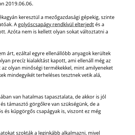
on 2019.06.06.
erékagyán keresztül a mezőgazdasági gépekig, szinte
atóak. A
golyóscsapágy rendkívül elterjedt
és a
tt. Azóta nem is kellett olyan sokat változtatni a
 árt, ezáltal egyre ellenállóbb anyagok kerültek
yan precíz kialakítást kapott, ami ellenáll még az
et az olyan minőségi termékekkel, mint amilyeneket
ek mindegyikét terheléses tesztnek vetik alá,
ban van hatalmas tapasztalata, de akkor is jól
- és támasztó görgőkre van szükségünk, de a
s és kúpgörgős csapágyak is, viszont ez még
tokat szokták a leginkább alkalmazni, mivel