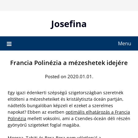
Skip
to
content
Josefina
Menu
Francia Polinézia a mézeshetek idejére
Posted on 2020.01.01.
Egy igazi édenkerti szépségű szigetországban szeretnék
eltölteni a mézesheteiket és kristálytiszta óceán partján,
nádtetős bungalóban képzeli el ezeket a szerelmes
napokat? Ebben az esetben
optimális elhatározás a Francia
Polinézia
mellett voksolni, ami a Csendes-óceán déli részén
gyönyörű szigeteket foglal magába.
Moorea, Tahiti és Bora-Bora nem véletlenül a