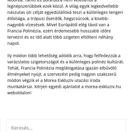
legnépszerűbbek ezek közül. A világ egyik legkedveltebb
nászutas úti célját egyedülállóvá teszi a különleges tengeri
élővilága, a trópusi őserdők, hegycsúcsok, a kisebb-
nagyobb vízesések. Mivel Európától elég távol van a
Francia Polinézia, ezért érdemesebb hosszabb időre
tervezni és ez idő alatt több szigeten eltölteni néhány
napot.
Ily módon több lehetőség adódik arra, hogy felfedezzük a
varázslatos szigetországot és a különleges polinéz kultúrát.
Tehát, Francia Polinézia meglátogatása igazán elbűvölő
élményeket nyújt, a szervezést pedig nagyon szakszerű
módon végzik el a Morea Exkluzív utazási iroda
munkatársai. Kérjen egyedi ajánlatot a morea-exkluziv.hu
weboldalon!
KERESÉS: