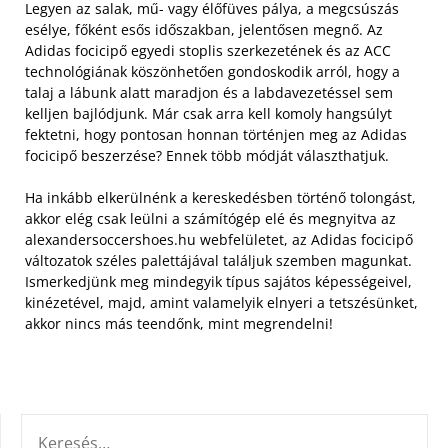
Legyen az salak, mű- vagy élőfüves pálya, a megcsúszás
esélye, főként esős időszakban, jelentősen megnő. Az
Adidas focicipő egyedi stoplis szerkezetének és az ACC
technológiának köszönhetően gondoskodik arról, hogy a
talaj a lábunk alatt maradjon és a labdavezetéssel sem
kelljen bajlódjunk. Már csak arra kell komoly hangsúlyt
fektetni, hogy pontosan honnan történjen meg az Adidas
focicipő beszerzése? Ennek több módját választhatjuk.
Ha inkább elkerülnénk a kereskedésben történő tolongást,
akkor elég csak leülni a számítógép elé és megnyitva az
alexandersoccershoes.hu webfelületet, az Adidas focicipő
változatok széles palettájával találjuk szemben magunkat.
Ismerkedjünk meg mindegyik típus sajátos képességeivel,
kinézetével, majd, amint valamelyik elnyeri a tetszésünket,
akkor nincs más teendőnk, mint megrendelni!
KERESÉS: