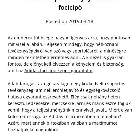
focicipő
Posted on 2019.04.18.
Az emberek többsége nagyon igényes arra, hogy pontosan
mit visel a lábán. Teljesen mindegy, hogy hétköznapi
tevékenységekről van szó vagy sportolásról, a minőségre
minden tekintetben érdemes adni. A kinézet is gyakran
fontos, de előnyt kell élvezzen a kényelem és biztonság,
amit az
Adidas focicipő képes garantálni
.
A labdarúgás, az egész világon egy közkedvelt csoportos
tevékenység, aminek erőnlétjavító és egységkovácsoló
hatása egyaránt észrevehető. Elég csak néhány heten
keresztül edzésekre, meccsekre járni és máris észre fogjuk
venni, hogy a teljesítményünk mennyivel javult. Miért olyan
kulcsfontosságú az Adidas focicipő ebben a témában?
Azért, mert ennek birtokában valóban a maximumot
hozhatjuk ki magunkból.