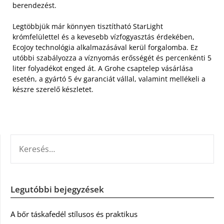
berendezést.
Legtöbbjük már könnyen tisztítható StarLight
krómfelülettel és a kevesebb vízfogyasztás érdekében,
EcoJoy technológia alkalmazásával kerül forgalomba. Ez
utóbbi szabályozza a víznyomás erősségét és percenkénti 5
liter folyadékot enged át. A Grohe csaptelep vásárlása
esetén, a gyártó 5 év garanciát vállal, valamint mellékeli a
készre szerelő készletet.
KERESÉS:
Legutóbbi bejegyzések
A bőr táskafedél stílusos és praktikus