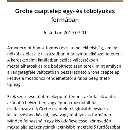
Grohe csaptelep egy- és többlyukas
formában
Posted on 2019.07.01.
A modern otthonok fontos része a mellékhelyiség, amely
nélkül az élet a 21. században már szinte elképzelhetetlen.
A kereskedelmi kínálatban széles választékban
megtalálhatóak az ide beépíthető szaniterek, mint amilyen
a rengetegféle
változatban beszerezhető Grohe csaptelep
,
kezdve a mosdóhoz rendelhetőtől a falba beépíthető
típusig.
Ezek szerelése többféleképp történhet, akár falsík alatti,
akár álló helyzetben vagy éppen mosdótálhoz
csatlakozatva. A Grohe csaptelep leginkább egykaros
kivitelezésben készül, egy- vagy többlyukas formában.
Minden felhasználó egy kis odafigyeléssel könnyedén
megtalálja az igényeinek leginkább megfelelő fürdőszobai