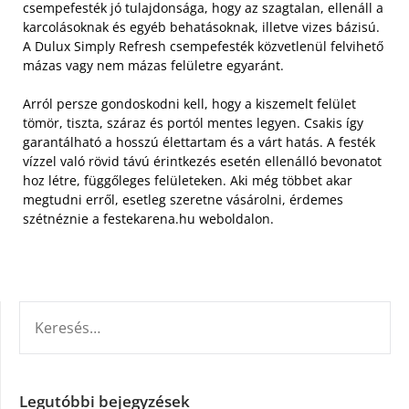
csempefesték jó tulajdonsága, hogy az szagtalan, ellenáll a
karcolásoknak és egyéb behatásoknak, illetve vizes bázisú.
A Dulux Simply Refresh csempefesték közvetlenül felvihető
mázas vagy nem mázas felületre egyaránt.
Arról persze gondoskodni kell, hogy a kiszemelt felület
tömör, tiszta, száraz és portól mentes legyen. Csakis így
garantálható a hosszú élettartam és a várt hatás. A festék
vízzel való rövid távú érintkezés esetén ellenálló bevonatot
hoz létre, függőleges felületeken. Aki még többet akar
megtudni erről, esetleg szeretne vásárolni, érdemes
szétnéznie a festekarena.hu weboldalon.
KERESÉS:
Legutóbbi bejegyzések