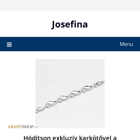
Skip
to
content
Josefina
Menu
Hódítson exkluzív karkötővel a