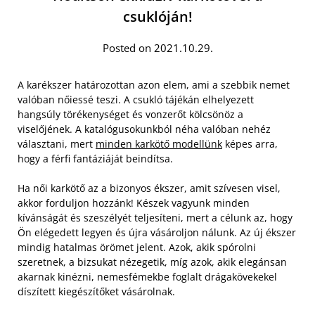
csuklóján!
Posted on 2021.10.29.
A karékszer határozottan azon elem, ami a szebbik nemet
valóban nőiessé teszi. A csukló tájékán elhelyezett
hangsúly törékenységet és vonzerőt kölcsönöz a
viselőjének. A katalógusokunkból néha valóban nehéz
választani, mert
minden karkötő modellünk
képes arra,
hogy a férfi fantáziáját beindítsa.
Ha női karkötő az a bizonyos ékszer, amit szívesen visel,
akkor forduljon hozzánk! Készek vagyunk minden
kívánságát és szeszélyét teljesíteni, mert a célunk az, hogy
Ön elégedett legyen és újra vásároljon nálunk. Az új ékszer
mindig hatalmas örömet jelent. Azok, akik spórolni
szeretnek, a bizsukat nézegetik, míg azok, akik elegánsan
akarnak kinézni, nemesfémekbe foglalt drágakövekekel
díszített kiegészítőket vásárolnak.