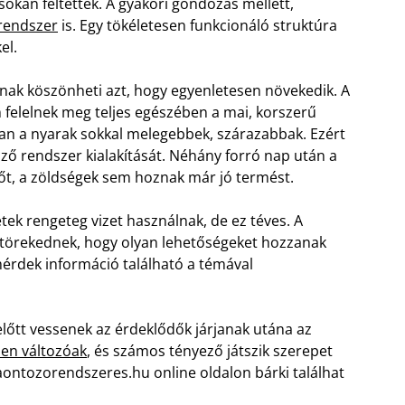
okan feltették. A gyakori gondozás mellett,
 rendszer
is. Egy tökéletesen funkcionáló struktúra
el.
nak köszönheti azt, hogy egyenletesen növekedik. A
felelnek meg teljes egészében a mai, korszerű
an a nyarak sokkal melegebbek, szárazabbak. Ezért
 rendszer kialakítását. Néhány forró nap után a
sőt, a zöldségek sem hoznak már jó termést.
tek rengeteg vizet használnak, de ez téves. A
törekednek, hogy olyan lehetőségeket hozzanak
mérdek információ található a témával
előtt vessenek az érdeklődők járjanak utána az
sen változóak
, és számos tényező játszik szerepet
aontozorendszeres.hu online oldalon bárki találhat