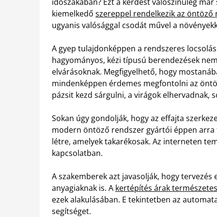
időszakában? Ezt a kérdést valószínűleg már s
kiemelkedő
szereppel rendelkezik az öntöző
ugyanis valósággal csodát művel a növényekk
A gyep tulajdonképpen a rendszeres locsolás
hagyományos, kézi típusú berendezések nem 
elvárásoknak. Megfigyelhető, hogy mostanáb
mindenképpen érdemes megfontolni az öntöző
pázsit kezd sárgulni, a virágok elhervadnak, 
Sokan úgy gondolják, hogy az effajta szerkeze
modern öntöző rendszer gyártói éppen arra 
létre, amelyek takarékosak. Az interneten te
kapcsolatban.
A szakemberek azt javasolják, hogy tervezés 
anyagiaknak is. A
kertépítés árak természete
ezek alakulásában. E tekintetben az automat
segítséget.