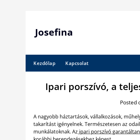
Skip
to
content
Josefina
Kezdőlap
Kapcsolat
Ipari porszívó, a tel
Posted 
A nagyobb háztartások, vállalkozások, műhel
takarítást igényelnek. Természetesen az odai
munkálatoknak. Az
ipari porszívó garantálta
korábbi berendezésekhez képest.