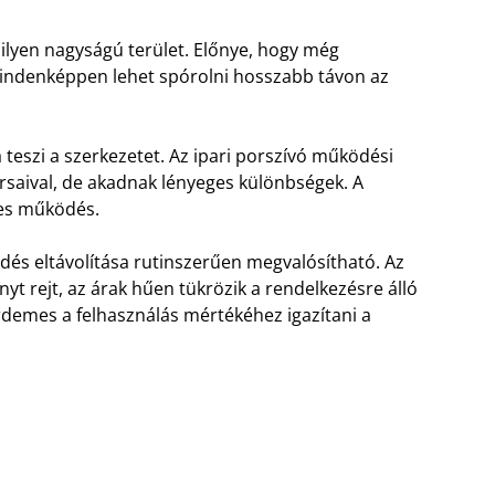
lyen nagyságú terület. Előnye, hogy még
mindenképpen lehet spórolni hosszabb távon az
szi a szerkezetet. Az ipari porszívó működési
aival, de akadnak lényeges különbségek. A
dves működés.
dés eltávolítása rutinszerűen megvalósítható. Az
nyt rejt, az árak hűen tükrözik a rendelkezésre álló
rdemes a felhasználás mértékéhez igazítani a