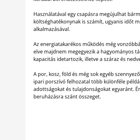
Használatával egy csapásra megújulhat bármi
költséghatékonynak is számít, ugyanis időt 
alkalmazásával.
Az energiatakarékos működés még vonzóbbá te
elve majdnem megegyezik a hagyományos társ
kapacitás idetartozik, illetve a száraz és ne
A por, kosz, föld és még sok egyéb szennyező
ipari porszívó felhozatal több különféle példá
adottságokat és tulajdonságokat egyaránt. É
beruházásra szánt összeget.