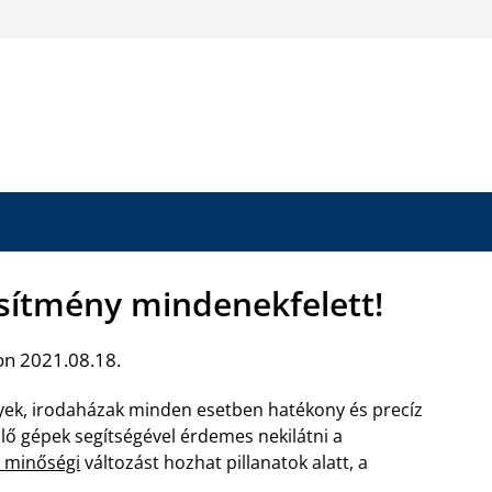
jesítmény mindenekfelett!
on 2021.08.18.
yek, irodaházak minden esetben hatékony és precíz
llő gépek segítségével érdemes nekilátni a
n minőségi
változást hozhat pillanatok alatt, a