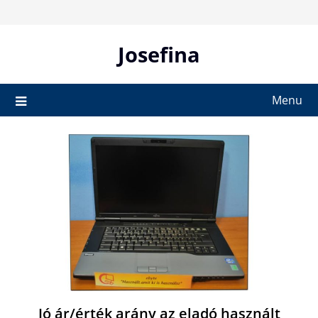
Skip
to
content
Josefina
Menu
Jó ár/érték arány az eladó használt