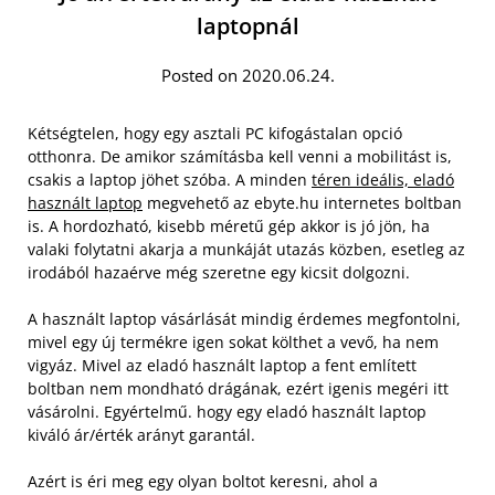
laptopnál
Posted on 2020.06.24.
Kétségtelen, hogy egy asztali PC kifogástalan opció
otthonra. De amikor számításba kell venni a mobilitást is,
csakis a laptop jöhet szóba. A minden
téren ideális, eladó
használt laptop
megvehető az ebyte.hu internetes boltban
is. A hordozható, kisebb méretű gép akkor is jó jön, ha
valaki folytatni akarja a munkáját utazás közben, esetleg az
irodából hazaérve még szeretne egy kicsit dolgozni.
A használt laptop vásárlását mindig érdemes megfontolni,
mivel egy új termékre igen sokat költhet a vevő, ha nem
vigyáz. Mivel az eladó használt laptop a fent említett
boltban nem mondható drágának, ezért igenis megéri itt
vásárolni. Egyértelmű. hogy egy eladó használt laptop
kiváló ár/érték arányt garantál.
Azért is éri meg egy olyan boltot keresni, ahol a