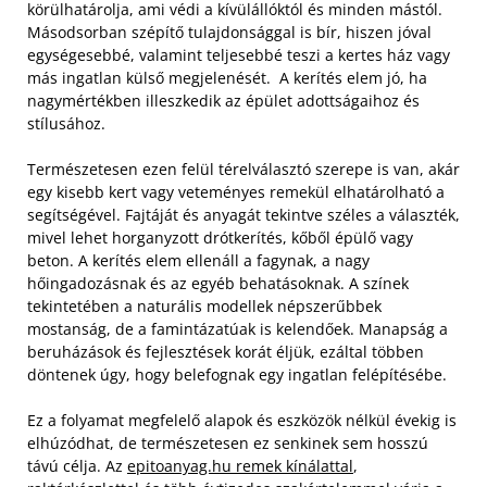
körülhatárolja, ami védi a kívülállóktól és minden mástól.
Másodsorban szépítő tulajdonsággal is bír, hiszen jóval
egységesebbé, valamint teljesebbé teszi a kertes ház vagy
más ingatlan külső megjelenését. A kerítés elem jó, ha
nagymértékben illeszkedik az épület adottságaihoz és
stílusához.
Természetesen ezen felül térelválasztó szerepe is van, akár
egy kisebb kert vagy veteményes remekül elhatárolható a
segítségével. Fajtáját és anyagát tekintve széles a választék,
mivel lehet horganyzott drótkerítés, kőből épülő vagy
beton. A kerítés elem ellenáll a fagynak, a nagy
hőingadozásnak és az egyéb behatásoknak. A színek
tekintetében a naturális modellek népszerűbbek
mostanság, de a famintázatúak is kelendőek. Manapság a
beruházások és fejlesztések korát éljük, ezáltal többen
döntenek úgy, hogy belefognak egy ingatlan felépítésébe.
Ez a folyamat megfelelő alapok és eszközök nélkül évekig is
elhúzódhat, de természetesen ez senkinek sem hosszú
távú célja. Az
epitoanyag.hu remek kínálattal
,