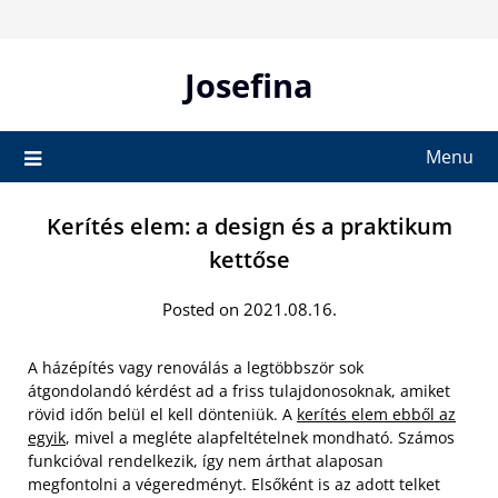
Skip
to
content
Josefina
Menu
Kerítés elem: a design és a praktikum
kettőse
Posted on 2021.08.16.
A házépítés vagy renoválás a legtöbbször sok
átgondolandó kérdést ad a friss tulajdonosoknak, amiket
rövid időn belül el kell dönteniük. A
kerítés elem ebből az
egyik
, mivel a megléte alapfeltételnek mondható. Számos
funkcióval rendelkezik, így nem árthat alaposan
megfontolni a végeredményt. Elsőként is az adott telket