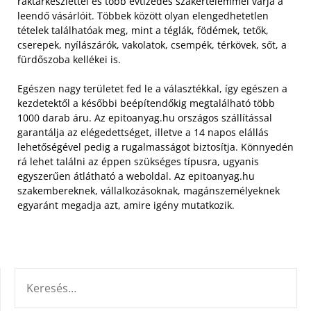
raktárkészlettel és több évtizedes szakértelemmel várja a
leendő vásárlóit. Többek között olyan elengedhetetlen
tételek találhatóak meg, mint a téglák, födémek, tetők,
cserepek, nyílászárók, vakolatok, csempék, térkövek, sőt, a
fürdőszoba kellékei is.
Egészen nagy területet fed le a választékkal, így egészen a
kezdetektől a későbbi beépítendőkig megtalálható több
1000 darab áru. Az epitoanyag.hu országos szállítással
garantálja az elégedettséget, illetve a 14 napos elállás
lehetőségével pedig a rugalmasságot biztosítja. Könnyedén
rá lehet találni az éppen szükséges típusra, ugyanis
egyszerűen átlátható a weboldal. Az epitoanyag.hu
szakembereknek, vállalkozásoknak, magánszemélyeknek
egyaránt megadja azt, amire igény mutatkozik.
KERESÉS: