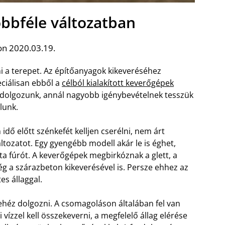
bbféle változatban
on 2020.03.19.
i a terepet. Az építőanyagok kikeveréséhez
ciálisan ebből a
célból kialakított keverőgépek
l dolgozunk, annál nagyobb igénybevételnek tesszük
lunk.
dő előtt szénkefét kelljen cserélni, nem árt
tozatot. Egy gyengébb modell akár le is éghet,
a fúrót. A keverőgépek megbirkóznak a glett, a
g a szárazbeton kikeverésével is. Persze ehhez az
es állaggal.
nehéz dolgozni. A csomagoláson általában fel van
ízzel kell összekeverni, a megfelelő állag elérése