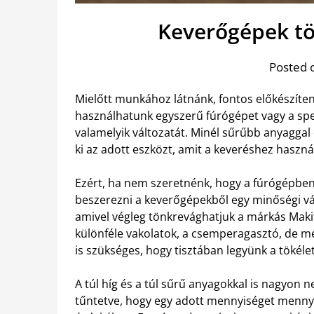
Keverőgépek tö
Posted 
Mielőtt munkához látnánk, fontos előkészíten
használhatunk egyszerű fúrógépet vagy a spe
valamelyik változatát. Minél sűrűbb anyagga
ki az adott eszközt, amit a keveréshez haszná
Ezért, ha nem szeretnénk, hogy a fúrógépben i
beszerezni a keverőgépekből egy minőségi vál
amivel végleg tönkrevághatjuk a márkás Makit
különféle vakolatok, a csemperagasztó, de mé
is szükséges, hogy tisztában legyünk a tökélet
A túl híg és a túl sűrű anyagokkal is nagyon 
tűntetve, hogy egy adott mennyiséget mennyi v