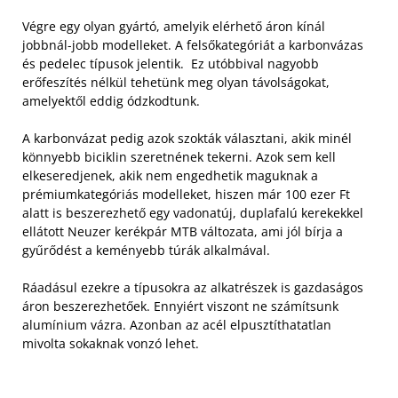
Végre egy olyan gyártó, amelyik elérhető áron kínál
jobbnál-jobb modelleket. A felsőkategóriát a karbonvázas
és pedelec típusok jelentik. Ez utóbbival nagyobb
erőfeszítés nélkül tehetünk meg olyan távolságokat,
amelyektől eddig ódzkodtunk.
A karbonvázat pedig azok szokták választani, akik minél
könnyebb biciklin szeretnének tekerni. Azok sem kell
elkeseredjenek, akik nem engedhetik maguknak a
prémiumkategóriás modelleket, hiszen már 100 ezer Ft
alatt is beszerezhető egy vadonatúj, duplafalú kerekekkel
ellátott Neuzer kerékpár MTB változata, ami jól bírja a
gyűrődést a keményebb túrák alkalmával.
Ráadásul ezekre a típusokra az alkatrészek is gazdaságos
áron beszerezhetőek. Ennyiért viszont ne számítsunk
alumínium vázra. Azonban az acél elpusztíthatatlan
mivolta sokaknak vonzó lehet.