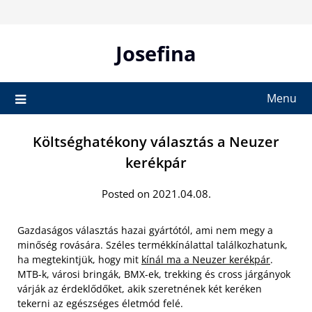
Skip
to
content
Josefina
Menu
Költséghatékony választás a Neuzer
kerékpár
Posted on 2021.04.08.
Gazdaságos választás hazai gyártótól, ami nem megy a
minőség rovására. Széles termékkínálattal találkozhatunk,
ha megtekintjük, hogy mit
kínál ma a Neuzer kerékpár
.
MTB-k, városi bringák, BMX-ek, trekking és cross járgányok
várják az érdeklődőket, akik szeretnének két keréken
tekerni az egészséges életmód felé.